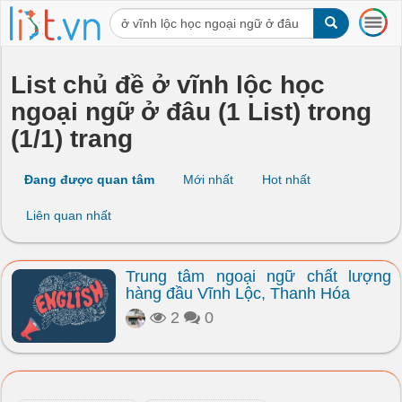
T
o
g
g
List chủ đề ở vĩnh lộc học
l
ngoại ngữ ở đâu (1 List) trong
e
n
(1/1) trang
a
v
i
Đang được quan tâm
Mới nhất
Hot nhất
g
a
Liên quan nhất
t
i
o
Trung tâm ngoại ngữ chất lượng
n
hàng đầu Vĩnh Lộc, Thanh Hóa
2
0