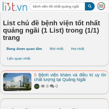
T
o
g
g
List chủ đề bệnh viện tốt nhất
l
quảng ngãi (1 List) trong (1/1)
e
n
trang
a
v
i
Đang được quan tâm
Mới nhất
Hot nhất
g
a
Liên quan nhất
t
i
o
5
Bệnh viện khám và điều trị uy tín
n
chất lượng tại Quảng Ngãi
8
0