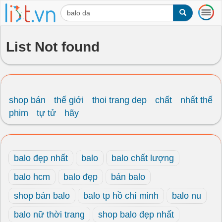
T
o
g
g
List Not found
l
e
n
a
v
i
shop bán
thế giới
thoi trang dep
chất
nhất thế
g
phim
tự tử
hãy
a
t
i
o
balo đẹp nhất
balo
balo chất lượng
n
balo hcm
balo đẹp
bán balo
shop bán balo
balo tp hồ chí minh
balo nu
balo nữ thời trang
shop balo đẹp nhất