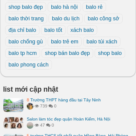
shop balo đẹp
balo hà nội
balo rẻ
balo thời trang
balo du lịch
balo công sở
địa chỉ balo
balo tốt
xách balo
balo chống gù
balo trẻ em
balo túi xách
balo tp hcm
shop bán balo đẹp
shop balo
balo phong cách
list mới cập nhật
8
Trường THPT hàng đầu tại Tây Ninh
739
0
Salon làm tóc đẹp quận Hoàn Kiếm, Hà Nội
47
0
5
trường THCS tốt nhất quận Hồng Bàng, Hải Phòng