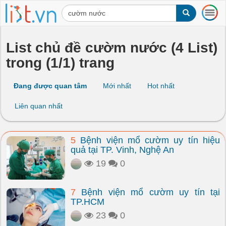
T
o
g
g
List chủ đề cườm nước (4 List)
l
trong (1/1) trang
e
n
a
Đang được quan tâm
Mới nhất
Hot nhất
v
i
Liên quan nhất
g
a
t
5
Bệnh viện mổ cườm uy tín hiệu
i
quả tại TP. Vinh, Nghệ An
o
n
19
0
7
Bệnh viện mổ cườm uy tín tại
TP.HCM
23
0