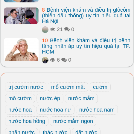
8
Bệnh viện khám và điều trị glôcôm
(thiên đầu thống) uy tín hiệu quả tại
Hà Nội
21
0
10
Bệnh viện khám và điều trị bệnh
tăng nhãn áp uy tín hiệu quả tại TP.
HCM
6
0
trị cườm nước
mổ cườm mắt
cườm
mổ cườm
nước ép
nước mắm
nước hoa
nước hoa nữ
nước hoa nam
nước hoa hồng
nước mắm ngon
phấn nước
thác nước
đất nước