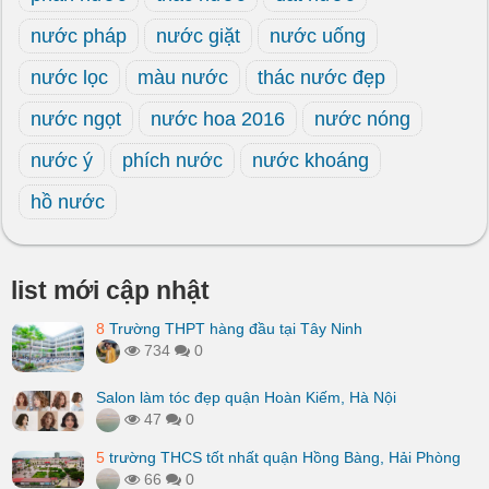
nước pháp
nước giặt
nước uống
nước lọc
màu nước
thác nước đẹp
nước ngọt
nước hoa 2016
nước nóng
nước ý
phích nước
nước khoáng
hồ nước
list mới cập nhật
8
Trường THPT hàng đầu tại Tây Ninh
734
0
Salon làm tóc đẹp quận Hoàn Kiếm, Hà Nội
47
0
5
trường THCS tốt nhất quận Hồng Bàng, Hải Phòng
66
0