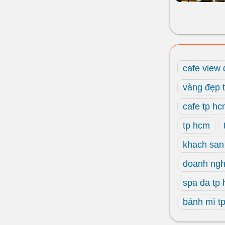
cafe view
vàng đẹp 
cafe tp h
tp hcm
khach san
doanh ngh
spa da tp
bánh mì t