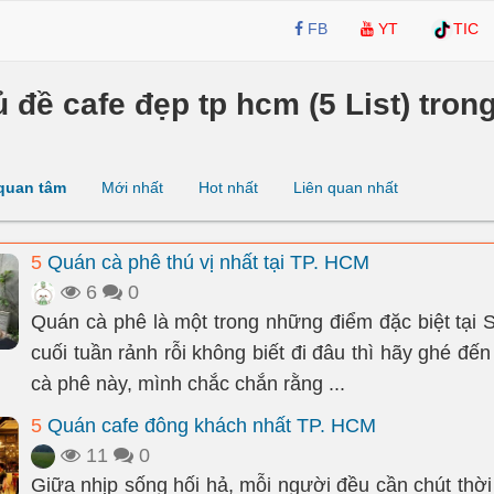
FB
YT
TIC
ủ đề cafe đẹp tp hcm (5 List) trong
quan tâm
Mới nhất
Hot nhất
Liên quan nhất
5
Quán cà phê thú vị nhất tại TP. HCM
6
0
Quán cà phê là một trong những điểm đặc biệt tại 
cuối tuần rảnh rỗi không biết đi đâu thì hãy ghé đ
cà phê này, mình chắc chắn rằng ...
5
Quán cafe đông khách nhất TP. HCM
11
0
Giữa nhịp sống hối hả, mỗi người đều cần chút thời 