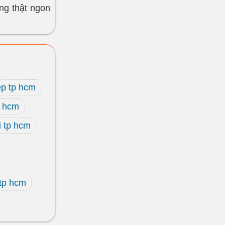
ng thật ngon
ẹp tp hcm
p hcm
i tp hcm
 tp hcm