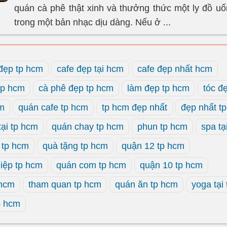
quán cà phê thật xinh và thưởng thức một ly đồ uố
trong một bản nhạc dịu dàng. Nếu ở ...
 đẹp tp hcm
cafe đẹp tại hcm
cafe đẹp nhất hcm
tp hcm
cà phê đẹp tp hcm
làm đẹp tp hcm
tóc đ
cm
quán cafe tp hcm
tp hcm đẹp nhất
đẹp nhất t
tại tp hcm
quán chay tp hcm
phun tp hcm
spa tạ
 tp hcm
quà tặng tp hcm
quận 12 tp hcm
iệp tp hcm
quán com tp hcm
quận 10 tp hcm
 hcm
tham quan tp hcm
quán ăn tp hcm
yoga tại
p hcm