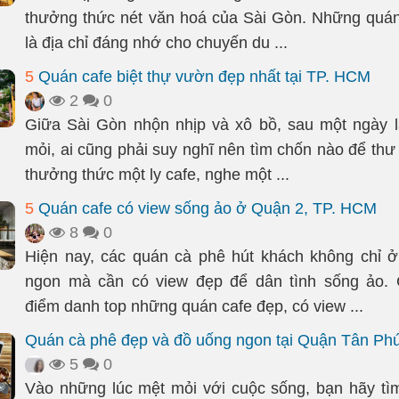
thưởng thức nét văn hoá của Sài Gòn. Những quá
là địa chỉ đáng nhớ cho chuyến du ...
5
Quán cafe biệt thự vườn đẹp nhất tại TP. HCM
2
0
Giữa Sài Gòn nhộn nhịp và xô bồ, sau một ngày 
mỏi, ai cũng phải suy nghĩ nên tìm chốn nào để thư
thưởng thức một ly cafe, nghe một ...
5
Quán cafe có view sống ảo ở Quận 2, TP. HCM
8
0
Hiện nay, các quán cà phê hút khách không chỉ 
ngon mà cần có view đẹp để dân tình sống ảo. C
điểm danh top những quán cafe đẹp, có view ...
Quán cà phê đẹp và đồ uống ngon tại Quận Tân Ph
5
0
Vào những lúc mệt mỏi với cuộc sống, bạn hãy t