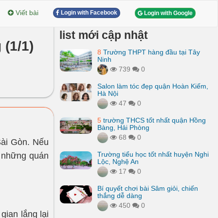
Viết bài
Login with Facebook
Login with Google
list mới cập nhật
 (1/1)
8
Trường THPT hàng đầu tại Tây
Ninh
739
0
Salon làm tóc đẹp quận Hoàn Kiếm,
Hà Nội
47
0
5
trường THCS tốt nhất quận Hồng
Bàng, Hải Phòng
68
0
Sài Gòn. Nếu
Trường tiểu học tốt nhất huyện Nghi
ến những quán
Lộc, Nghệ An
17
0
Bí quyết chơi bài Sâm giỏi, chiến
thắng dễ dàng
450
0
gian lắng lại