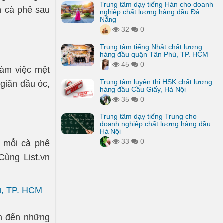
Trung tâm dạy tiếng Hàn cho doanh
n cà phê sau
nghiệp chất lượng hàng đầu Đà
Nẵng
32
0
Trung tâm tiếng Nhật chất lượng
hàng đầu quận Tân Phú, TP. HCM
45
0
làm việc mệt
Trung tâm luyện thi HSK chất lượng
 giãn đầu óc,
hàng đầu Cầu Giấy, Hà Nội
35
0
Trung tâm dạy tiếng Trung cho
doanh nghiệp chất lượng hàng đầu
Hà Nội
33
0
ở mỗi cà phê
ùng List.vn
ú, TP. HCM
ìm đến những