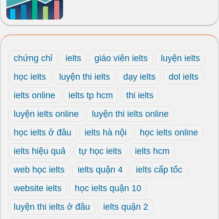
chứng chỉ
ielts
giáo viên ielts
luyện ielts
học ielts
luyện thi ielts
dạy ielts
dol ielts
ielts online
ielts tp hcm
thi ielts
luyện ielts online
luyện thi ielts online
học ielts ở đâu
ielts hà nội
học ielts online
ielts hiệu quả
tự học ielts
ielts hcm
web học ielts
ielts quận 4
ielts cấp tốc
website ielts
học ielts quận 10
luyện thi ielts ở đâu
ielts quận 2