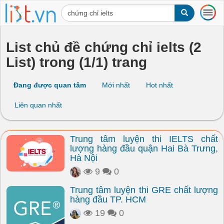
T
o
g
g
List chủ đề chứng chỉ ielts (2
l
List) trong (1/1) trang
e
n
a
Đang được quan tâm
Mới nhất
Hot nhất
v
i
Liên quan nhất
g
a
t
Trung tâm luyện thi IELTS chất
i
lượng hàng đầu quận Hai Bà Trưng,
o
Hà Nội
n
9
0
Trung tâm luyện thi GRE chất lượng
hàng đầu TP. HCM
19
0