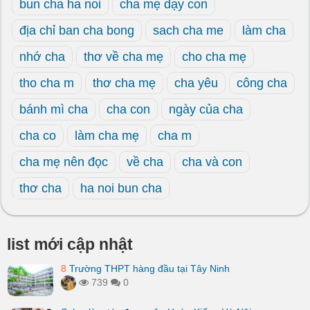
bun cha ha noi
cha mẹ dạy con
địa chỉ ban cha bong
sach cha me
làm cha
nhớ cha
thơ về cha mẹ
cho cha mẹ
tho cha m
thơ cha mẹ
cha yêu
công cha
bánh mì cha
cha con
ngày của cha
cha co
làm cha mẹ
cha m
cha mẹ nên đọc
về cha
cha và con
thơ cha
ha noi bun cha
list mới cập nhật
8
Trường THPT hàng đầu tại Tây Ninh
739
0