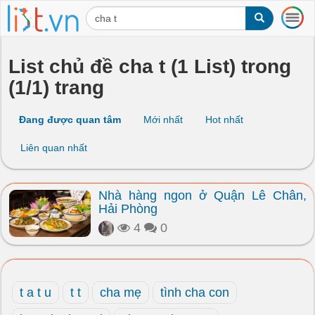
T
o
g
g
List chủ đề cha t (1 List) trong
l
(1/1) trang
e
n
a
Đang được quan tâm
Mới nhất
Hot nhất
v
i
Liên quan nhất
g
a
t
Nhà hàng ngon ở Quận Lê Chân,
i
Hải Phòng
o
n
4
0
t a t u
t t
cha mẹ
tình cha con