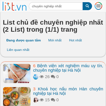
T
o
g
g
List chủ đề chuyên nghiệp nhất
l
(2 List) trong (1/1) trang
e
n
a
Đang được quan tâm
Mới nhất
Hot nhất
v
i
Liên quan nhất
g
a
t
6
Bệnh viện xét nghiệm máu uy tín,
i
chuyên nghiệp tại Hà Nội
o
n
26
0
3
Khoá học nấu món Hàn chuyên
nghiệp tại Hà Nội
15
0