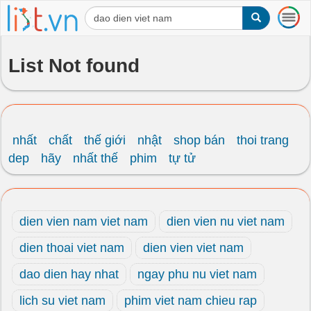
T
o
g
g
List Not found
l
e
n
a
v
i
nhất
chất
thế giới
nhật
shop bán
thoi trang
g
dep
hãy
nhất thế
phim
tự tử
a
t
i
o
dien vien nam viet nam
dien vien nu viet nam
n
dien thoai viet nam
dien vien viet nam
dao dien hay nhat
ngay phu nu viet nam
lich su viet nam
phim viet nam chieu rap