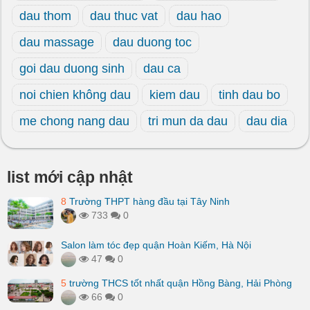
dau thom
dau thuc vat
dau hao
dau massage
dau duong toc
goi dau duong sinh
dau ca
noi chien không dau
kiem dau
tinh dau bo
me chong nang dau
tri mun da dau
dau dia
list mới cập nhật
8
Trường THPT hàng đầu tại Tây Ninh
733
0
Salon làm tóc đẹp quận Hoàn Kiếm, Hà Nội
47
0
5
trường THCS tốt nhất quận Hồng Bàng, Hải Phòng
66
0