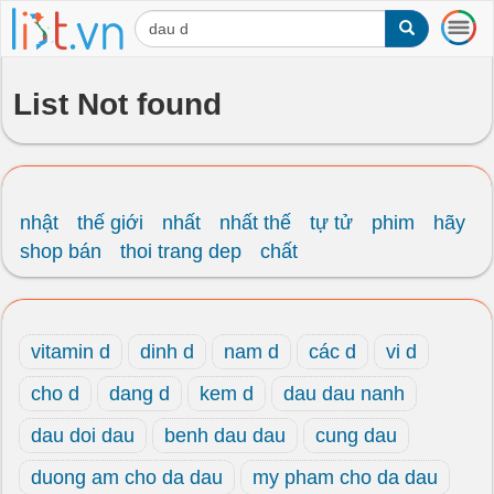
T
o
g
g
List Not found
l
e
n
a
v
i
nhật
thế giới
nhất
nhất thế
tự tử
phim
hãy
g
shop bán
thoi trang dep
chất
a
t
i
o
vitamin d
dinh d
nam d
các d
vi d
n
cho d
dang d
kem d
dau dau nanh
dau doi dau
benh dau dau
cung dau
duong am cho da dau
my pham cho da dau