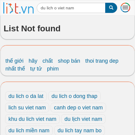
T
o
g
g
List Not found
l
e
n
a
v
i
thế giới
hãy
chất
shop bán
thoi trang dep
g
nhất thế
tự tử
phim
a
t
i
o
du lich o da lat
du lich o dong thap
n
lich su viet nam
canh dep o viet nam
khu du lich viet nam
du lịch viet nam
du lich miền nam
du lich tay nam bo