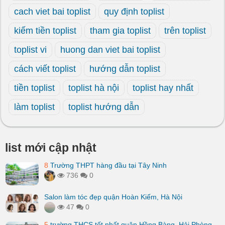
cach viet bai toplist
quy định toplist
kiếm tiền toplist
tham gia toplist
trên toplist
toplist vi
huong dan viet bai toplist
cách viết toplist
hướng dẫn toplist
tiền toplist
toplist hà nội
toplist hay nhất
làm toplist
toplist hướng dẫn
list mới cập nhật
8
Trường THPT hàng đầu tại Tây Ninh
736
0
Salon làm tóc đẹp quận Hoàn Kiếm, Hà Nội
47
0
5
trường THCS tốt nhất quận Hồng Bàng, Hải Phòng