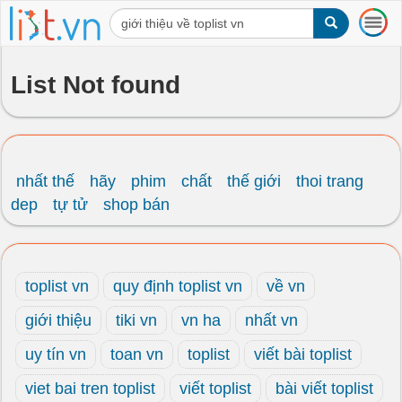
T
o
g
g
List Not found
l
e
n
a
v
i
nhất thế
hãy
phim
chất
thế giới
thoi trang
g
dep
tự tử
shop bán
a
t
i
o
toplist vn
quy định toplist vn
về vn
n
giới thiệu
tiki vn
vn ha
nhất vn
uy tín vn
toan vn
toplist
viết bài toplist
viet bai tren toplist
viết toplist
bài viết toplist