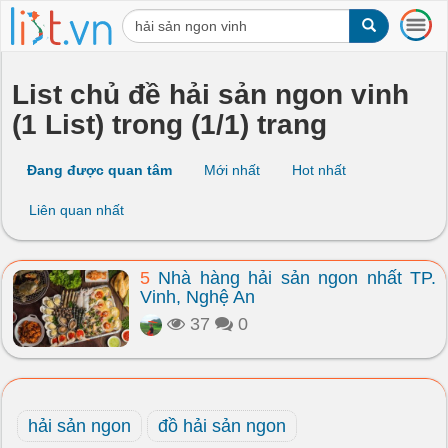
T
o
g
g
List chủ đề hải sản ngon vinh
l
(1 List) trong (1/1) trang
e
n
a
Đang được quan tâm
Mới nhất
Hot nhất
v
i
Liên quan nhất
g
a
t
5
Nhà hàng hải sản ngon nhất TP.
i
Vinh, Nghệ An
o
n
37
0
hải sản ngon
đồ hải sản ngon