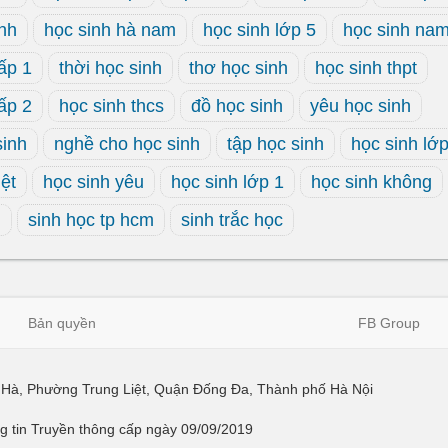
inh
học sinh hà nam
học sinh lớp 5
học sinh na
ấp 1
thời học sinh
thơ học sinh
học sinh thpt
ấp 2
học sinh thcs
đồ học sinh
yêu học sinh
sinh
nghề cho học sinh
tập học sinh
học sinh lớ
iệt
học sinh yêu
học sinh lớp 1
học sinh không
g
sinh học tp hcm
sinh trắc học
Bản quyền
FB Group
ái Hà, Phường Trung Liệt, Quận Đống Đa, Thành phố Hà Nội
 tin Truyền thông cấp ngày 09/09/2019