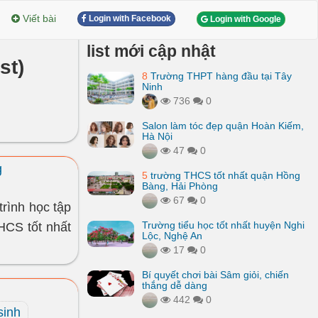
Viết bài
Login with Facebook
Login with Google
list mới cập nhật
st)
8
Trường THPT hàng đầu tại Tây
Ninh
736
0
Salon làm tóc đẹp quận Hoàn Kiếm,
Hà Nội
47
0
g
5
trường THCS tốt nhất quận Hồng
Bàng, Hải Phòng
67
0
trình học tập
Trường tiểu học tốt nhất huyện Nghi
HCS tốt nhất
Lộc, Nghệ An
17
0
Bí quyết chơi bài Sâm giỏi, chiến
thắng dễ dàng
442
0
sinh