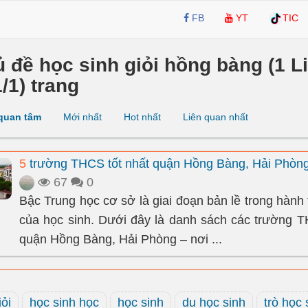
FB
YT
TIC
ủ đề học sinh giỏi hồng bàng (1 Li
1/1) trang
quan tâm
Mới nhất
Hot nhất
Liên quan nhất
5
trường THCS tốt nhất quận Hồng Bàng, Hải Phòn
67
0
Bậc Trung học cơ sở là giai đoạn bản lề trong hành 
của học sinh. Dưới đây là danh sách các trường T
quận Hồng Bàng, Hải Phòng – nơi ...
iỏi
học sinh học
học sinh
du học sinh
trò học 