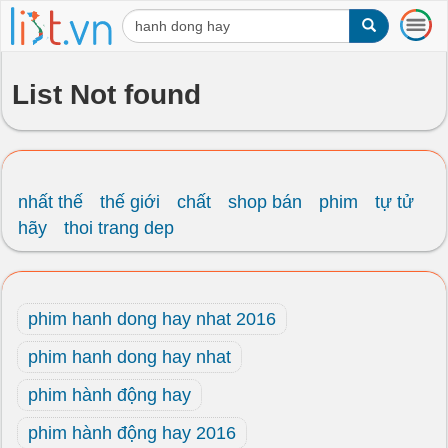
T
o
g
g
List Not found
l
e
n
a
v
i
nhất thế
thế giới
chất
shop bán
phim
tự tử
g
hãy
thoi trang dep
a
t
i
o
phim hanh dong hay nhat 2016
n
phim hanh dong hay nhat
phim hành động hay
phim hành động hay 2016