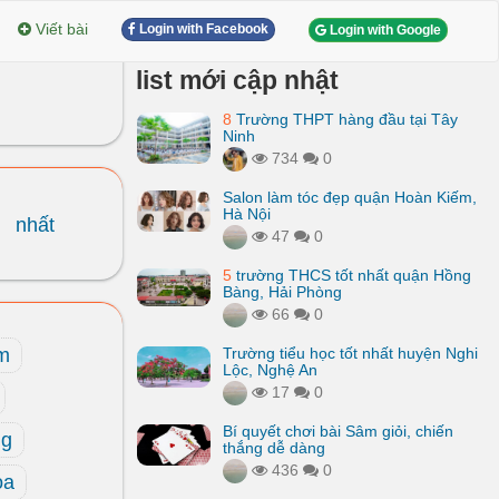
Viết bài
Login with Facebook
Login with Google
list mới cập nhật
8
Trường THPT hàng đầu tại Tây
Ninh
734
0
Salon làm tóc đẹp quận Hoàn Kiếm,
Hà Nội
nhất
47
0
5
trường THCS tốt nhất quận Hồng
Bàng, Hải Phòng
66
0
m
Trường tiểu học tốt nhất huyện Nghi
Lộc, Nghệ An
17
0
Bí quyết chơi bài Sâm giỏi, chiến
ng
thắng dễ dàng
436
0
oa