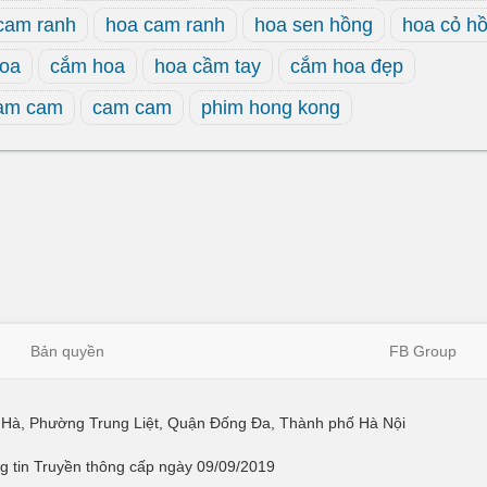
cam ranh
hoa cam ranh
hoa sen hồng
hoa cỏ h
hoa
cắm hoa
hoa cầm tay
cắm hoa đẹp
cam cam
cam cam
phim hong kong
Bản quyền
FB Group
ái Hà, Phường Trung Liệt, Quận Đống Đa, Thành phố Hà Nội
 tin Truyền thông cấp ngày 09/09/2019