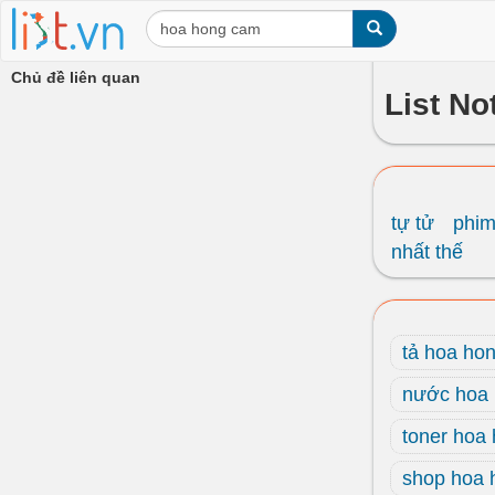
Chủ đề liên quan
List No
tự tử
phi
nhất thế
tả hoa ho
nước hoa
toner hoa
shop hoa 