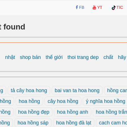
FB
YT
TIC
t found
m
nhật
shop bán
thế giới
thoi trang dep
chất
hãy
ng
tả cây hoa hong
bai van ta hoa hong
hồng ca
 hồng
hoa hồng
cây hoa hồng
ý nghĩa hoa hồng
 hồng
hoa hồng đẹp
hoa hồng anh
hoa hồng trắ
hồng
hoa hồng sáp
hoa hồng đà lạt
cach cam h