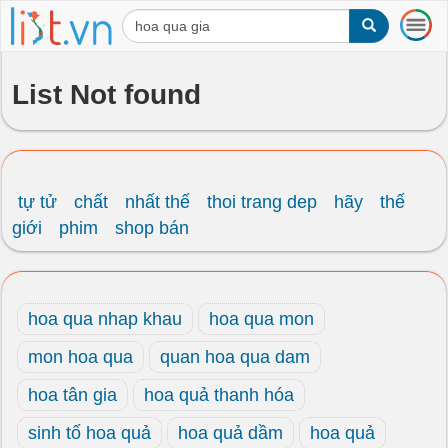
T
o
g
g
List Not found
l
e
n
a
v
i
tự tử
chất
nhất thế
thoi trang dep
hãy
thế
g
giới
phim
shop bán
a
t
i
o
hoa qua nhap khau
hoa qua mon
n
mon hoa qua
quan hoa qua dam
hoa tân gia
hoa quả thanh hóa
sinh tố hoa quả
hoa quả dầm
hoa quả