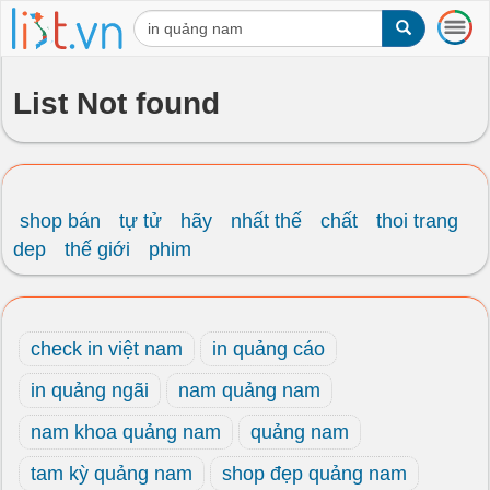
T
o
g
g
List Not found
l
e
n
a
v
i
shop bán
tự tử
hãy
nhất thế
chất
thoi trang
g
dep
thế giới
phim
a
t
i
o
check in việt nam
in quảng cáo
n
in quảng ngãi
nam quảng nam
nam khoa quảng nam
quảng nam
tam kỳ quảng nam
shop đẹp quảng nam