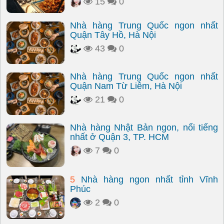
15
0
Nhà hàng Trung Quốc ngon nhất
Quận Tây Hồ, Hà Nội
43
0
Nhà hàng Trung Quốc ngon nhất
Quận Nam Từ Liêm, Hà Nội
21
0
Nhà hàng Nhật Bản ngon, nổi tiếng
nhất ở Quận 3, TP. HCM
7
0
5
Nhà hàng ngon nhất tỉnh Vĩnh
Phúc
2
0