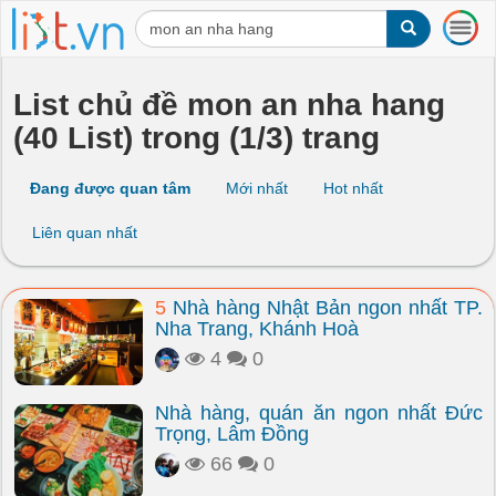
T
o
g
g
List chủ đề mon an nha hang
l
(40 List) trong (1/3) trang
e
n
a
Đang được quan tâm
Mới nhất
Hot nhất
v
i
Liên quan nhất
g
a
t
5
Nhà hàng Nhật Bản ngon nhất TP.
i
Nha Trang, Khánh Hoà
o
n
4
0
Nhà hàng, quán ăn ngon nhất Đức
Trọng, Lâm Đồng
66
0