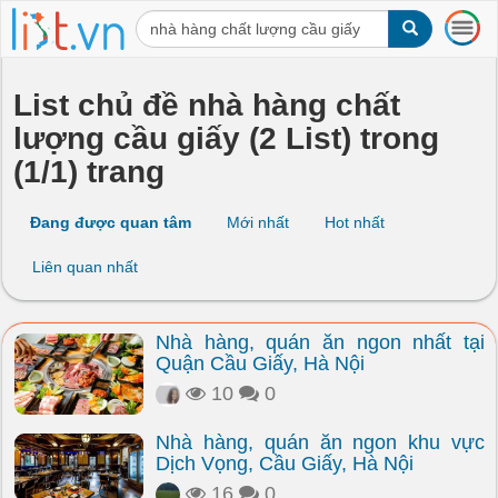
T
o
g
g
List chủ đề nhà hàng chất
l
lượng cầu giấy (2 List) trong
e
n
(1/1) trang
a
v
i
Đang được quan tâm
Mới nhất
Hot nhất
g
a
Liên quan nhất
t
i
o
Nhà hàng, quán ăn ngon nhất tại
n
Quận Cầu Giấy, Hà Nội
10
0
Nhà hàng, quán ăn ngon khu vực
Dịch Vọng, Cầu Giấy, Hà Nội
16
0