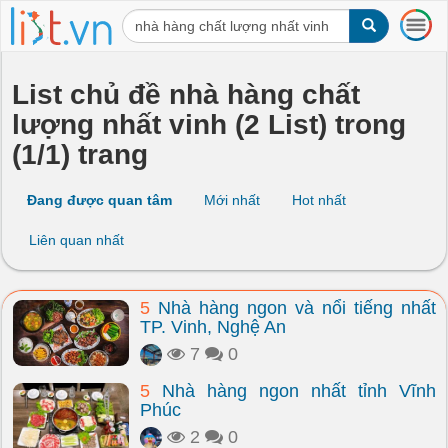
T
o
g
g
List chủ đề nhà hàng chất
l
lượng nhất vinh (2 List) trong
e
n
(1/1) trang
a
v
i
Đang được quan tâm
Mới nhất
Hot nhất
g
a
Liên quan nhất
t
i
o
5
Nhà hàng ngon và nổi tiếng nhất
n
TP. Vinh, Nghệ An
7
0
5
Nhà hàng ngon nhất tỉnh Vĩnh
Phúc
2
0