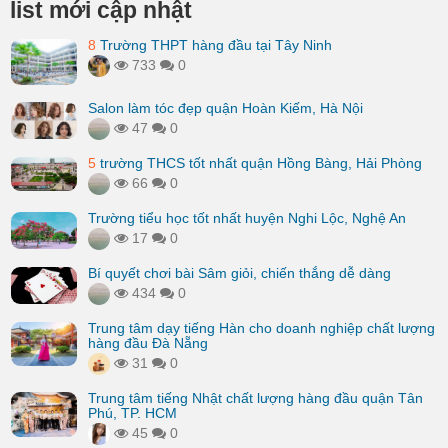
list mới cập nhật
8
Trường THPT hàng đầu tại Tây Ninh
733
0
Salon làm tóc đẹp quận Hoàn Kiếm, Hà Nội
47
0
5
trường THCS tốt nhất quận Hồng Bàng, Hải Phòng
66
0
Trường tiểu học tốt nhất huyện Nghi Lộc, Nghệ An
17
0
Bí quyết chơi bài Sâm giỏi, chiến thắng dễ dàng
434
0
Trung tâm dạy tiếng Hàn cho doanh nghiệp chất lượng
hàng đầu Đà Nẵng
31
0
Trung tâm tiếng Nhật chất lượng hàng đầu quận Tân
Phú, TP. HCM
45
0