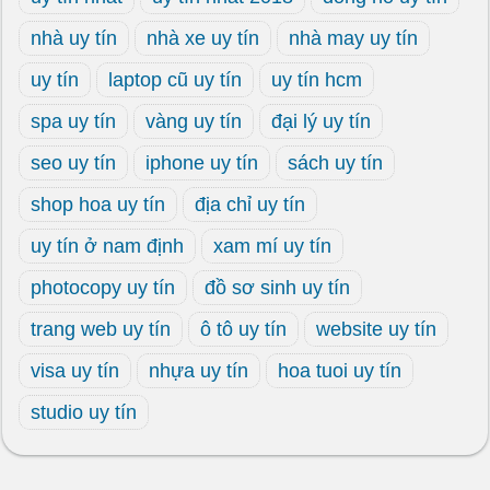
nhà uy tín
nhà xe uy tín
nhà may uy tín
uy tín
laptop cũ uy tín
uy tín hcm
spa uy tín
vàng uy tín
đại lý uy tín
seo uy tín
iphone uy tín
sách uy tín
shop hoa uy tín
địa chỉ uy tín
uy tín ở nam định
xam mí uy tín
photocopy uy tín
đồ sơ sinh uy tín
trang web uy tín
ô tô uy tín
website uy tín
visa uy tín
nhựa uy tín
hoa tuoi uy tín
studio uy tín