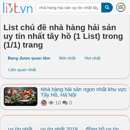
T
o
g
g
List chủ đề nhà hàng hải sản
l
uy tín nhất tây hồ (1 List) trong
e
n
(1/1) trang
a
v
i
Đang được quan tâm
Mới nhất
Hot nhất
g
a
Liên quan nhất
t
i
o
Nhà hàng hải sản ngon nhất khu vực
n
Tây Hồ, Hà Nội
10
0
uy tín nhất
uy tín nhất 2018
đồng hồ uy tín