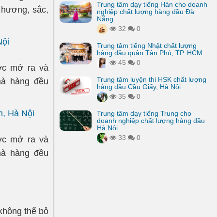
Trung tâm dạy tiếng Hàn cho doanh
a hương, sắc,
nghiệp chất lượng hàng đầu Đà
Nẵng
32
0
Nội
Trung tâm tiếng Nhật chất lượng
hàng đầu quận Tân Phú, TP. HCM
45
0
ợc mở ra và
Trung tâm luyện thi HSK chất lượng
hà hàng đều
hàng đầu Cầu Giấy, Hà Nội
35
0
, Hà Nội
Trung tâm dạy tiếng Trung cho
doanh nghiệp chất lượng hàng đầu
Hà Nội
33
0
ợc mở ra và
hà hàng đều
không thể bỏ