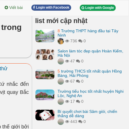
Viết bài
Login with Facebook
Login with Google
list mới cập nhật
 trong
8
Trường THPT hàng đầu tại Tây
Ninh
736
0
Salon làm tóc đẹp quận Hoàn Kiếm,
Hà Nội
47
0
thử
5
trường THCS tốt nhất quận Hồng
Bàng, Hải Phòng
67
0
Cứ nhắc đến
Trường tiểu học tốt nhất huyện Nghi
 vịt quay Bắc
Lộc, Nghệ An
17
0
Bí quyết chơi bài Sâm giỏi, chiến
thắng dễ dàng
443
0
 thế giới bởi