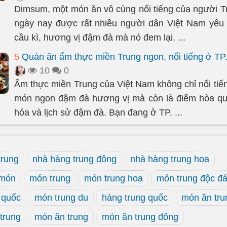
Dimsum, một món ăn vô cùng nổi tiếng của người T
ngày nay được rất nhiều người dân Việt Nam yêu 
cầu kì, hương vị đậm đà mà nó đem lại. ...
5
Quán ăn ẩm thực miền Trung ngon, nổi tiếng ở T
10
0
Ẩm thực miền Trung của Việt Nam không chỉ nổi tiế
món ngon đậm đà hương vị mà còn là điểm hòa qu
hóa và lịch sử đậm đà. Bạn đang ở TP. ...
trung
nhà hàng trung đông
nhà hàng trung hoa
 món
món trung
món trung hoa
món trung độc đ
 quốc
món trung du
hàng trung quốc
món ăn tru
trung
món ăn trung
món ăn trung đông