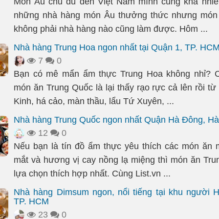
Món Âu chu du đến Việt Nam mình cũng khá nhiều
những nhà hàng món Âu thưởng thức nhưng món 
không phải nhà hàng nào cũng làm được. Hôm ...
Nhà hàng Trung Hoa ngon nhất tại Quận 1, TP. HC
7
0
Bạn có mê mẩn ẩm thực Trung Hoa không nhỉ? 
món ăn Trung Quốc là lại thấy rạo rực cả lên rồi từ
Kinh, há cảo, màn thầu, lẩu Tứ Xuyên, ...
Nhà hàng Trung Quốc ngon nhất Quận Hà Đông, Hà
12
0
Nếu bạn là tín đồ ẩm thực yêu thích các món ăn
mắt và hương vị cay nồng lạ miệng thì món ăn Tru
lựa chọn thích hợp nhất. Cùng List.vn ...
Nhà hàng Dimsum ngon, nổi tiếng tại khu người 
TP. HCM
23
0