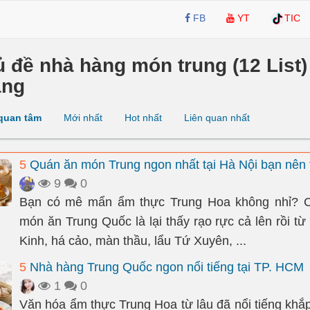
FB
YT
TIC
ủ đề nhà hàng món trung (12 List)
ang
quan tâm
Mới nhất
Hot nhất
Liên quan nhất
5
Quán ăn món Trung ngon nhất tại Hà Nội bạn nên 
9
0
Bạn có mê mẩn ẩm thực Trung Hoa không nhỉ? 
món ăn Trung Quốc là lại thấy rạo rực cả lên rồi từ
Kinh, há cảo, màn thầu, lẩu Tứ Xuyên, ...
5
Nhà hàng Trung Quốc ngon nổi tiếng tại TP. HCM
1
0
Văn hóa ẩm thực Trung Hoa từ lâu đã nổi tiếng khắp