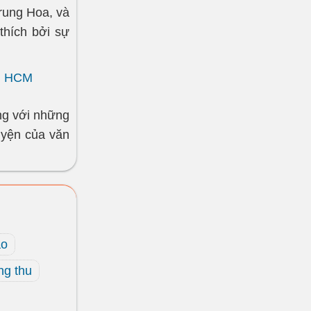
rung Hoa, và
thích bởi sự
P. HCM
ng với những
yện của văn
áo
ng thu