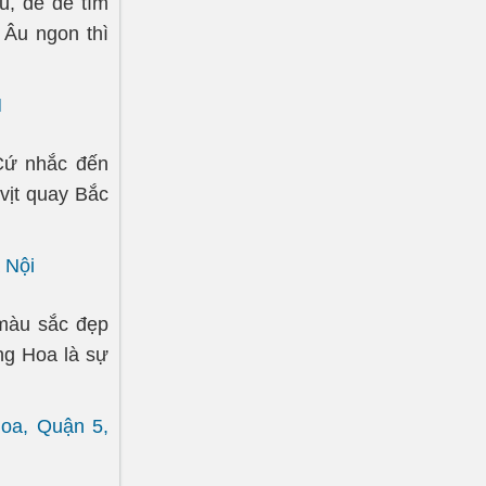
, dễ để tìm
Âu ngon thì
M
Cứ nhắc đến
 vịt quay Bắc
 Nội
 màu sắc đẹp
ng Hoa là sự
Hoa, Quận 5,