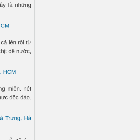
Đây là những
 HCM
cả lên rồi từ
thịt dê nước,
P. HCM
ng miền, nét
hực độc đáo.
à Trưng, Hà