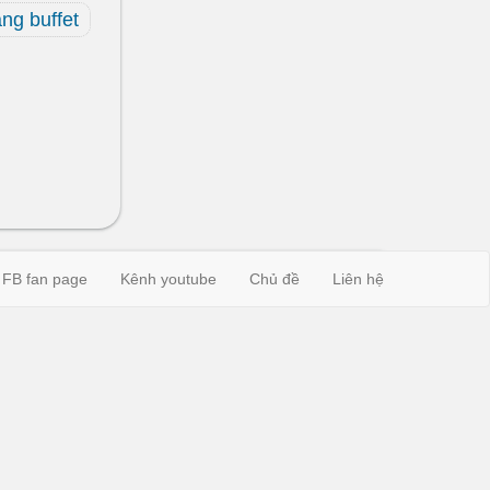
ng buffet
FB fan page
Kênh youtube
Chủ đề
Liên hệ