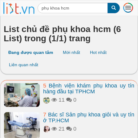
T
o
g
g
List chủ đề phụ khoa hcm (6
l
List) trong (1/1) trang
e
n
a
Đang được quan tâm
Mới nhất
Hot nhất
v
i
Liên quan nhất
g
a
t
5
Bệnh viện khám phụ khoa uy tín
i
hàng đầu tại TPHCM
o
n
11
0
7
Bác sĩ Sản phụ khoa giỏi và uy tín
ở TP.HCM
21
0