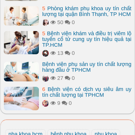
5
Phòng khám phụ khoa uy tín chất
lượng tại quận Bình Thạnh, TP HCM
50
0
5
Bệnh viện khám và điều trị viêm lộ
tuyến cổ tử cung uy tín hiệu quả tại
TP.HCM
13
0
Bệnh viện phụ sản uy tín chất lượng
hàng đầu ở TPHCM
27
0
6
Bệnh viện có dịch vụ siêu âm uy
tín chất lượng tại TPHCM
9
0
nha khoa hcm
bệnh phụ khoa
phụ khoa