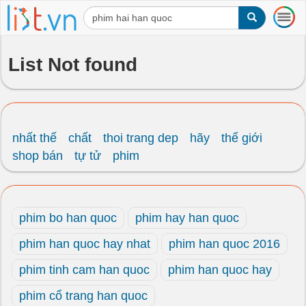
T
o
g
g
List Not found
l
e
n
a
v
i
nhất thế
chất
thoi trang dep
hãy
thế giới
g
shop bán
tự tử
phim
a
t
i
o
phim bo han quoc
phim hay han quoc
n
phim han quoc hay nhat
phim han quoc 2016
phim tinh cam han quoc
phim han quoc hay
phim cổ trang han quoc