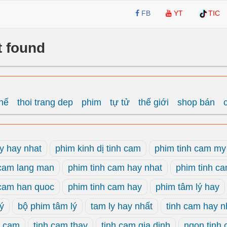
FB
YT
TIC
t found
thế
thoi trang dep
phim
tự tử
thế giới
shop bán
y hay nhat
phim kinh dị tinh cam
phim tinh cam my
 cam lang man
phim tinh cam hay nhat
phim tinh c
 cam han quoc
phim tinh cam hay
phim tâm lý hay
ý
bộ phim tâm lý
tam ly hay nhất
tinh cam hay n
h cam
tinh cam thay
tinh cam gia dinh
ngon tinh