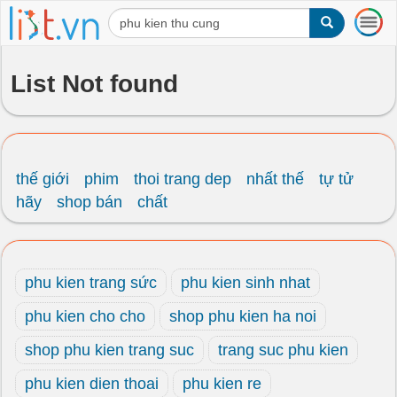
T
o
g
g
List Not found
l
e
n
a
v
i
thế giới
phim
thoi trang dep
nhất thế
tự tử
g
hãy
shop bán
chất
a
t
i
o
phu kien trang sức
phu kien sinh nhat
n
phu kien cho cho
shop phu kien ha noi
shop phu kien trang suc
trang suc phu kien
phu kien dien thoai
phu kien re