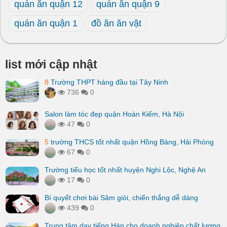
quán ăn quận 12
quán ăn quận 9
quán ăn quận 1
đồ ăn ăn vặt
list mới cập nhật
8
Trường THPT hàng đầu tại Tây Ninh
736
0
Salon làm tóc đẹp quận Hoàn Kiếm, Hà Nội
47
0
5
trường THCS tốt nhất quận Hồng Bàng, Hải Phòng
67
0
Trường tiểu học tốt nhất huyện Nghi Lộc, Nghệ An
17
0
Bí quyết chơi bài Sâm giỏi, chiến thắng dễ dàng
439
0
Trung tâm dạy tiếng Hàn cho doanh nghiệp chất lượng