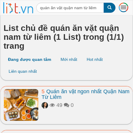
T
o
g
g
List chủ đề quán ăn vặt quận
l
nam từ liêm (1 List) trong (1/1)
e
n
trang
a
v
i
Đang được quan tâm
Mới nhất
Hot nhất
g
a
Liên quan nhất
t
i
o
5
Quán ăn vặt ngon nhất Quận Nam
n
Từ Liêm
49
0