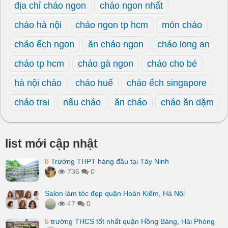
địa chỉ cháo ngon
cháo ngon nhất
cháo hà nội
cháo ngon tp hcm
món cháo
cháo ếch ngon
ăn cháo ngon
cháo long an
cháo tp hcm
cháo gà ngon
cháo cho bé
hà nội cháo
cháo huế
cháo ếch singapore
cháo trai
nấu cháo
ăn cháo
cháo ăn dặm
list mới cập nhật
8
Trường THPT hàng đầu tại Tây Ninh
736
0
Salon làm tóc đẹp quận Hoàn Kiếm, Hà Nội
47
0
5
trường THCS tốt nhất quận Hồng Bàng, Hải Phòng