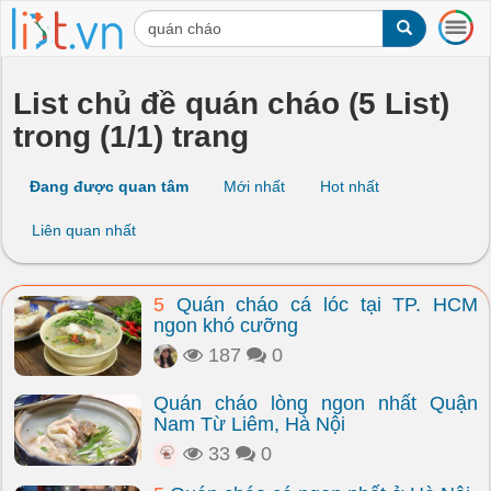
T
o
g
g
List chủ đề quán cháo (5 List)
l
trong (1/1) trang
e
n
a
Đang được quan tâm
Mới nhất
Hot nhất
v
i
Liên quan nhất
g
a
t
5
Quán cháo cá lóc tại TP. HCM
i
ngon khó cưỡng
o
n
187
0
Quán cháo lòng ngon nhất Quận
Nam Từ Liêm, Hà Nội
33
0