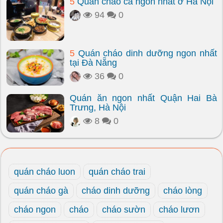
5
Quán cháo cá ngon nhất ở Hà Nội
94
0
5
Quán cháo dinh dưỡng ngon nhất
tại Đà Nẵng
36
0
Quán ăn ngon nhất Quận Hai Bà
Trưng, Hà Nội
8
0
quán cháo luon
quán cháo trai
quán cháo gà
cháo dinh dưỡng
cháo lòng
cháo ngon
cháo
cháo sườn
cháo lươn