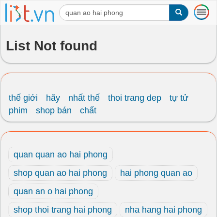
T
o
g
g
List Not found
l
e
n
a
v
i
thế giới
hãy
nhất thế
thoi trang dep
tự tử
g
phim
shop bán
chất
a
t
i
o
quan quan ao hai phong
n
shop quan ao hai phong
hai phong quan ao
quan an o hai phong
shop thoi trang hai phong
nha hang hai phong