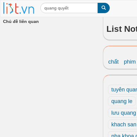
Chủ đề liên quan
List No
chất
phim
tuyên qua
quang le
lưu quang
khach san
nha khoa 