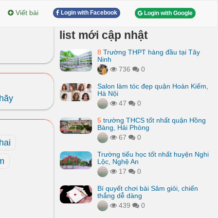
Viết bài
Login with Facebook
Login with Google
list mới cập nhật
8
Trường THPT hàng đầu tại Tây
Ninh
736
0
Salon làm tóc đẹp quận Hoàn Kiếm,
Hà Nội
hãy
47
0
5
trường THCS tốt nhất quận Hồng
Bàng, Hải Phòng
67
0
hai
Trường tiểu học tốt nhất huyện Nghi
am
Lộc, Nghệ An
17
0
Bí quyết chơi bài Sâm giỏi, chiến
thắng dễ dàng
439
0