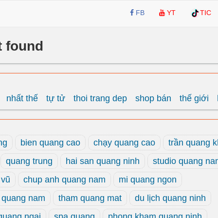
FB
YT
TIC
t found
nhất thế
tự tử
thoi trang dep
shop bán
thế giới
ng
bien quang cao
chạy quang cao
trần quang k
quang trung
hai san quang ninh
studio quang n
 vũ
chup anh quang nam
mi quang ngon
 quang nam
tham quang mat
du lịch quang ninh
quang ngai
spa quang
phong kham quang ninh