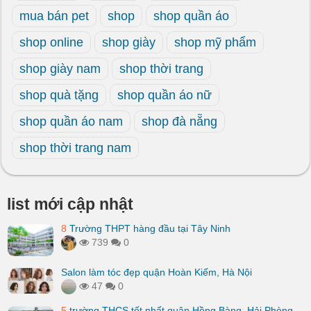
mua bán pet
shop
shop quần áo
shop online
shop giày
shop mỹ phẩm
shop giày nam
shop thời trang
shop quà tặng
shop quần áo nữ
shop quần áo nam
shop đà nẵng
shop thời trang nam
list mới cập nhật
8
Trường THPT hàng đầu tại Tây Ninh
739
0
Salon làm tóc đẹp quận Hoàn Kiếm, Hà Nội
47
0
5
trường THCS tốt nhất quận Hồng Bàng, Hải Phòng