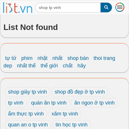
T
o
g
g
List Not found
l
e
n
a
v
i
tự tử
phim
nhật
nhất
shop bán
thoi trang
g
dep
nhất thế
thế giới
chất
hãy
a
t
i
o
shop giày tp vinh
shop đồ đẹp ở tp vinh
n
tp vinh
quán ăn tp vinh
ăn ngon ở tp vinh
ẩm thực tp vinh
xăm tp vinh
quan an o tp vinh
tin học tp vinh