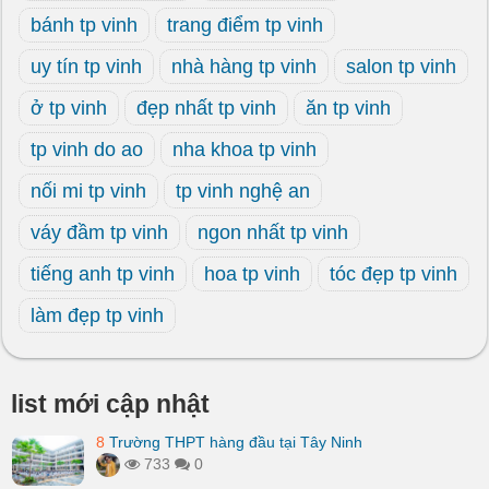
bánh tp vinh
trang điểm tp vinh
uy tín tp vinh
nhà hàng tp vinh
salon tp vinh
ở tp vinh
đẹp nhất tp vinh
ăn tp vinh
tp vinh do ao
nha khoa tp vinh
nối mi tp vinh
tp vinh nghệ an
váy đầm tp vinh
ngon nhất tp vinh
tiếng anh tp vinh
hoa tp vinh
tóc đẹp tp vinh
làm đẹp tp vinh
list mới cập nhật
8
Trường THPT hàng đầu tại Tây Ninh
733
0