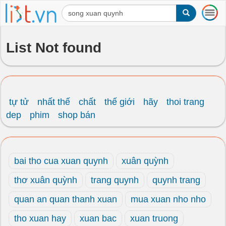
T
o
g
g
List Not found
l
e
n
a
v
i
tự tử
nhất thế
chất
thế giới
hãy
thoi trang
g
dep
phim
shop bán
a
t
i
o
bai tho cua xuan quynh
xuân quỳnh
n
thơ xuân quỳnh
trang quynh
quynh trang
quan an quan thanh xuan
mua xuan nho nho
tho xuan hay
xuan bac
xuan truong