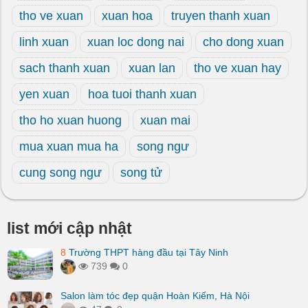
tho ve xuan
xuan hoa
truyen thanh xuan
linh xuan
xuan loc dong nai
cho dong xuan
sach thanh xuan
xuan lan
tho ve xuan hay
yen xuan
hoa tuoi thanh xuan
tho ho xuan huong
xuan mai
mua xuan mua ha
song ngư
cung song ngư
song tử
list mới cập nhật
8
Trường THPT hàng đầu tại Tây Ninh
739
0
Salon làm tóc đẹp quận Hoàn Kiếm, Hà Nội