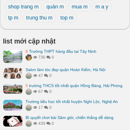
shop trang m
quán m
mua m
m a y
tp m
trung thu m
top m
list mới cập nhật
8
Trường THPT hàng đầu tại Tây Ninh
736
0
Salon làm tóc đẹp quận Hoàn Kiếm, Hà Nội
47
0
5
trường THCS tốt nhất quận Hồng Bàng, Hải Phòng
67
0
Trường tiểu học tốt nhất huyện Nghi Lộc, Nghệ An
17
0
Bí quyết chơi bài Sâm giỏi, chiến thắng dễ dàng
439
0