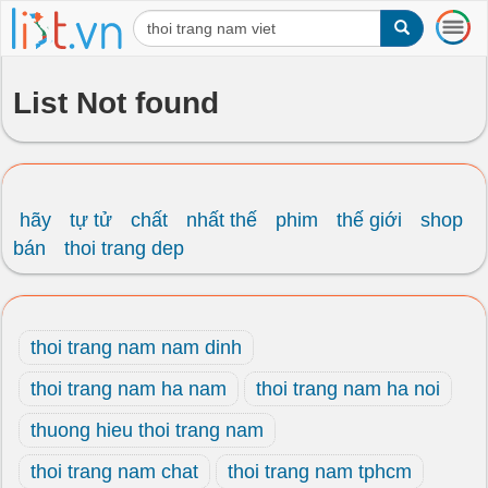
T
o
g
g
List Not found
l
e
n
a
v
i
hãy
tự tử
chất
nhất thế
phim
thế giới
shop
g
bán
thoi trang dep
a
t
i
o
thoi trang nam nam dinh
n
thoi trang nam ha nam
thoi trang nam ha noi
thuong hieu thoi trang nam
thoi trang nam chat
thoi trang nam tphcm