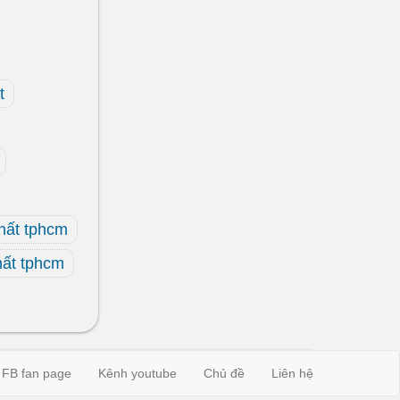
t
hất tphcm
hất tphcm
FB fan page
Kênh youtube
Chủ đề
Liên hệ