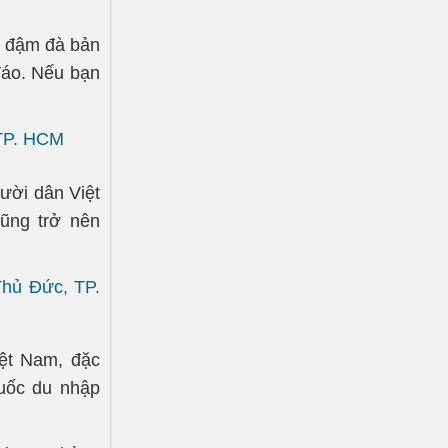
a đậm đà bản
đáo. Nếu bạn
 TP. HCM
ười dân Việt
ũng trở nên
Thủ Đức, TP.
ệt Nam, đặc
uốc du nhập