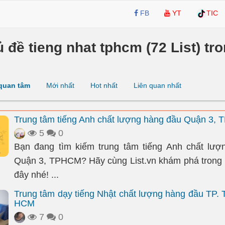
FB
YT
TIC
ủ đề tieng nhat tphcm (72 List) tro
quan tâm
Mới nhất
Hot nhất
Liên quan nhất
Trung tâm tiếng Anh chất lượng hàng đầu Quận 3,
5
0
Bạn đang tìm kiếm trung tâm tiếng Anh chất lượ
Quận 3, TPHCM? Hãy cùng List.vn khám phá trong b
đây nhé! ...
Trung tâm dạy tiếng Nhật chất lượng hàng đầu TP. 
HCM
7
0