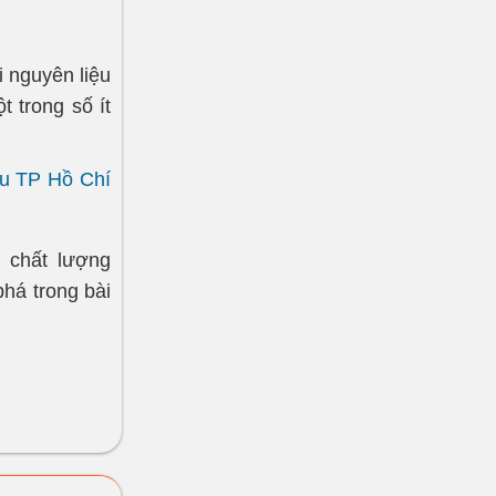
i nguyên liệu
 trong số ít
ầu TP Hồ Chí
p chất lượng
há trong bài