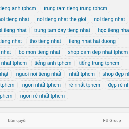
tieng anh tphcm
trung tam tieng trung tphcm
noi tieng nhat
noi tieng nhat the gioi
noi tieng nhat
oi tieng nhat
trung tam day tieng nhat
học tieng nha
tieng nhat
tho tieng nhat
tieng nhat hai duong
 nhat
bo mon tieng nhat
shop dam dep nhat tphcm
t nhat tphcm
tiếng anh tphcm
tiếng trung tphcm
nhật
nguoi noi tieng nhất
nhất tphcm
shop đẹp n
 tphcm
ngon nhất tphcm
rẻ nhất tphcm
đẹp rẻ n
 tphcm
ngon rẻ nhất tphcm
Bản quyền
FB Group