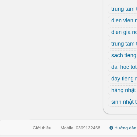
trung tam 
dien vien 
dien gia n
trung tam 
sach tieng
dai hoc to
day tieng 
hàng nhật
sinh nhật
Giới thiệu
Mobile: 0369132468
Hướng dẫn