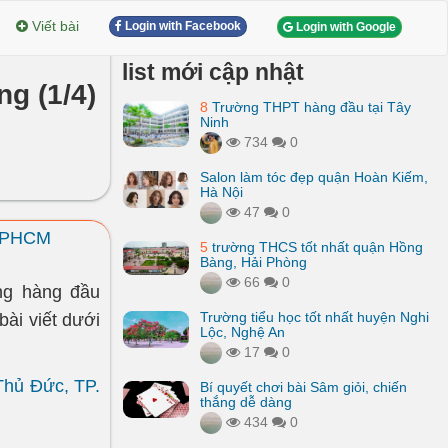
Viết bài
Login with Facebook
Login with Google
list mới cập nhật
ng (1/4)
8
Trường THPT hàng đầu tại Tây
Ninh
734
0
Salon làm tóc đẹp quận Hoàn Kiếm,
Hà Nội
47
0
 TPHCM
5
trường THCS tốt nhất quận Hồng
Bàng, Hải Phòng
66
0
ng hàng đầu
Trường tiểu học tốt nhất huyện Nghi
ài viết dưới
Lộc, Nghệ An
17
0
Thủ Đức, TP.
Bí quyết chơi bài Sâm giỏi, chiến
thắng dễ dàng
434
0