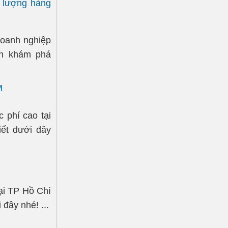
t lượng hàng
doanh nghiệp
vn khám phá
M
 phí cao tại
iết dưới đây
tại TP Hồ Chí
đây nhé! ...