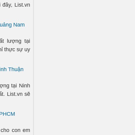
 đây, List.vn
 Quảng Nam
t lượng tại
ỉ thực sự uy
Ninh Thuận
ợng tại Ninh
t. List.vn sẽ
 TPHCM
 cho con em