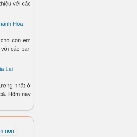
thiệu với các
Khánh Hòa
 cho con em
u với các bạn
ia Lai
lượng nhất ở
n cả. Hôm nay
ầm non