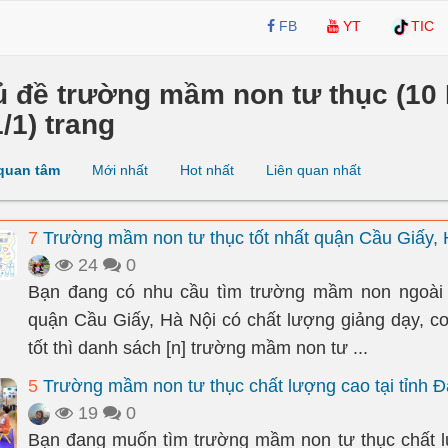
FB
YT
TIC
ủ đề trường mầm non tư thục (10 
1/1) trang
quan tâm
Mới nhất
Hot nhất
Liên quan nhất
7
Trường mầm non tư thục tốt nhất quận Cầu Giấy, 
24
0
Bạn đang có nhu cầu tìm trường mầm non ngoài c
quận Cầu Giấy, Hà Nội có chất lượng giảng dạy, cơ
tốt thì danh sách [n] trường mầm non tư ...
5
Trường mầm non tư thục chất lượng cao tại tỉnh Đ
19
0
Bạn đang muốn tìm trường mầm non tư thục chất 