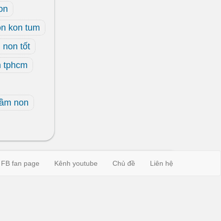
on
n kon tum
non tốt
 tphcm
mầm non
FB fan page
Kênh youtube
Chủ đề
Liên hệ