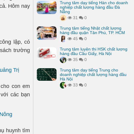
Trung tâm dạy tiếng Hàn cho doanh
n cả. Hôm nay
nghiệp chất lượng hàng đầu Đà
Nẵng
31
0
Trung tâm tiếng Nhật chất lượng
hàng đầu quận Tân Phú, TP. HCM
45
0
ông lập, có
Trung tâm luyện thi HSK chất lượng
 sách trường
hàng đầu Cầu Giấy, Hà Nội
35
0
uảng Trị
Trung tâm dạy tiếng Trung cho
doanh nghiệp chất lượng hàng đầu
Hà Nội
33
0
 cho con em
u với các bạn
 Nông
hụ huynh tìm