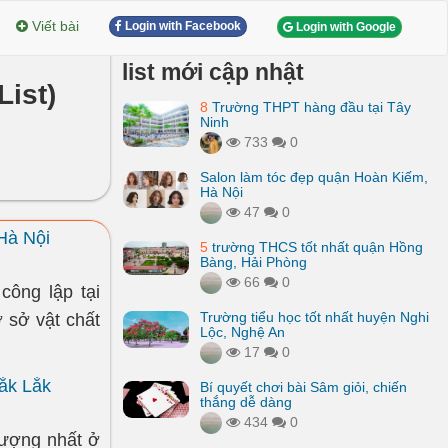
Viết bài
Login with Facebook
Login with Google
list mới cập nhật
List)
8
Trường THPT hàng đầu tại Tây
Ninh
733
0
Salon làm tóc đẹp quận Hoàn Kiếm,
Hà Nội
47
0
Hà Nội
5
trường THCS tốt nhất quận Hồng
Bàng, Hải Phòng
66
0
ông lập tại
Trường tiểu học tốt nhất huyện Nghi
 sở vật chất
Lộc, Nghệ An
17
0
ắk Lắk
Bí quyết chơi bài Sâm giỏi, chiến
thắng dễ dàng
434
0
lượng nhất ở