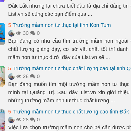
Đắk Lắk nhưng lại chưa biết đâu là địa chỉ đáng ti
List.vn sẽ cùng các bạn điểm qua ...
5
Trường mầm non tư thục tại tỉnh Kon Tum
30
0
Bạn đang có nhu cầu tìm trường mầm non ngoài c
chất lượng giảng dạy, cơ sở vật chất tốt thì danh
mầm non tư thục dưới đây của List.vn sẽ ...
5
Trường mầm non tư thục chất lượng cao tại tỉnh Q
28
0
Bạn đang muốn tìm một trường mầm non tư thục
mình tại Quảng Trị. Sau đây, List.vn xin giới thiệ
những trường mầm non tư thục chất lượng ...
5
Trường mầm non tư thục chất lượng cao tỉnh Đắk
28
0
Việc lựa chọn trường mầm non cho bé cần được p