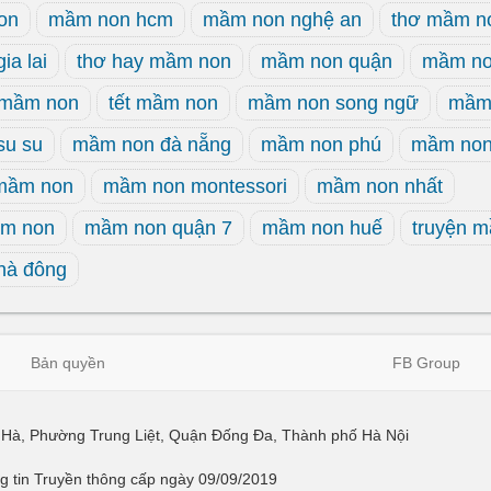
on
mầm non hcm
mầm non nghệ an
thơ mầm n
ia lai
thơ hay mầm non
mầm non quận
mầm no
 mầm non
tết mầm non
mầm non song ngữ
mầm 
su su
mầm non đà nẵng
mầm non phú
mầm non
 mầm non
mầm non montessori
mầm non nhất
ầm non
mầm non quận 7
mầm non huế
truyện 
hà đông
Bản quyền
FB Group
ái Hà, Phường Trung Liệt, Quận Đống Đa, Thành phố Hà Nội
 tin Truyền thông cấp ngày 09/09/2019