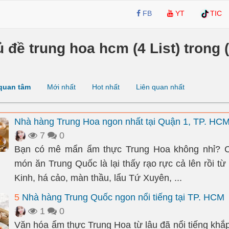
FB
YT
TIC
ủ đề trung hoa hcm (4 List) trong (
quan tâm
Mới nhất
Hot nhất
Liên quan nhất
Nhà hàng Trung Hoa ngon nhất tại Quận 1, TP. HC
7
0
Bạn có mê mẩn ẩm thực Trung Hoa không nhỉ? 
món ăn Trung Quốc là lại thấy rạo rực cả lên rồi từ
Kinh, há cảo, màn thầu, lẩu Tứ Xuyên, ...
5
Nhà hàng Trung Quốc ngon nổi tiếng tại TP. HCM
1
0
Văn hóa ẩm thực Trung Hoa từ lâu đã nổi tiếng khắp