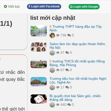
Viết bài
Login with Facebook
Login with Google
list mới cập nhật
1/1)
8
Trường THPT hàng đầu tại Tây
Ninh
736
0
Salon làm tóc đẹp quận Hoàn Kiếm,
Hà Nội
47
0
M
5
trường THCS tốt nhất quận Hồng
Bàng, Hải Phòng
67
0
Cứ nhắc đến
Trường tiểu học tốt nhất huyện Nghi
 vịt quay Bắc
Lộc, Nghệ An
17
0
Bí quyết chơi bài Sâm giỏi, chiến
thắng dễ dàng
440
0
 thế giới bởi