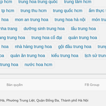
 tp hcm
trung hoa trung quốc
trung tâm hcm
g tp hcm
trung thu hcm
trung quốc hcm
ẩm thực 
g hoa
mon an trung hoa
trung hoa hà nội
món tr
nha trang
dưỡng sinh trung hoa
lẩu trung hoa
ang trung hoa
trung hoa cổ đại
quán trung hoa
g hoa
nhà hàng trung hoa
gội đầu trung hoa
trun
hoa
quán ăn trung hoa
kiểu trung hoa
lịch sử tru
trung hoa
nước hoa hcm
Bản quyền
FB Group
ái Hà, Phường Trung Liệt, Quận Đống Đa, Thành phố Hà Nội