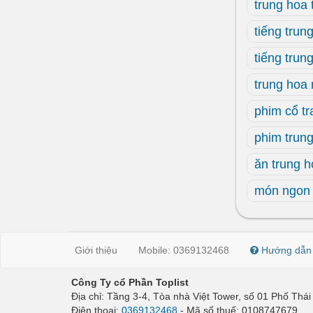
trung hoa
tiếng trun
tiếng trun
trung hoa 
phim cổ tr
phim trun
ăn trung 
món ngon 
Giới thiệu
Mobile: 0369132468
Hướng dẫn
Công Ty cổ Phần Toplist
Địa chỉ: Tầng 3-4, Tòa nhà Việt Tower, số 01 Phố Th
Điện thoại:
0369132468
- Mã số thuế: 0108747679