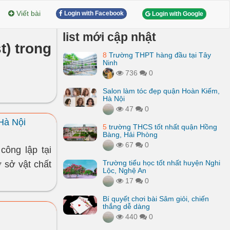
Viết bài
Login with Facebook
Login with Google
list mới cập nhật
t) trong
8
Trường THPT hàng đầu tại Tây
Ninh
736
0
Salon làm tóc đẹp quận Hoàn Kiếm,
Hà Nội
47
0
Hà Nội
5
trường THCS tốt nhất quận Hồng
Bàng, Hải Phòng
67
0
ông lập tại
Trường tiểu học tốt nhất huyện Nghi
 sở vật chất
Lộc, Nghệ An
17
0
Bí quyết chơi bài Sâm giỏi, chiến
thắng dễ dàng
440
0