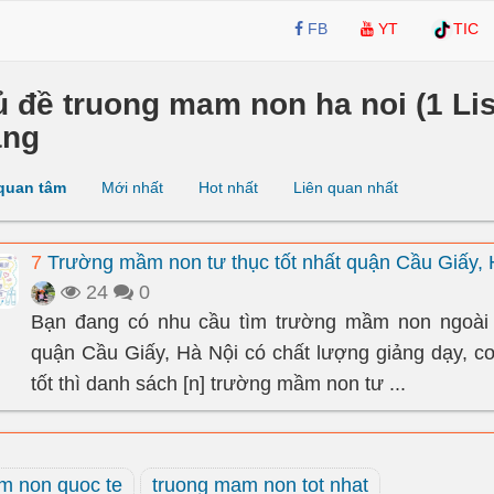
FB
YT
TIC
ủ đề truong mam non ha noi (1 Lis
ang
quan tâm
Mới nhất
Hot nhất
Liên quan nhất
7
Trường mầm non tư thục tốt nhất quận Cầu Giấy, 
24
0
Bạn đang có nhu cầu tìm trường mầm non ngoài c
quận Cầu Giấy, Hà Nội có chất lượng giảng dạy, cơ
tốt thì danh sách [n] trường mầm non tư ...
m non quoc te
truong mam non tot nhat