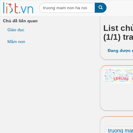
Chủ đề liên quan
List ch
Giáo dục
(1/1) tr
Mầm non
Đang được 
truong ma