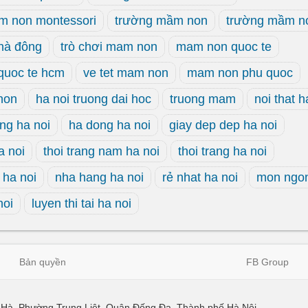
m non montessori
trường mầm non
trường mầm n
hà đông
trò chơi mam non
mam non quoc te
quoc te hcm
ve tet mam non
mam non phu quoc
non
ha noi truong dai hoc
truong mam
noi that h
eng ha noi
ha dong ha noi
giay dep dep ha noi
a noi
thoi trang nam ha noi
thoi trang ha noi
 ha noi
nha hang ha noi
rẻ nhat ha noi
mon ngon
noi
luyen thi tai ha noi
Bản quyền
FB Group
ái Hà, Phường Trung Liệt, Quận Đống Đa, Thành phố Hà Nội