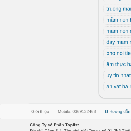
truong ma
mầm non 
mam non 
day mam 
pho noi ti
ẩm thực h
uy tin nhat
an vat ha 
Giới thiệu
Mobile: 0369132468
Hướng dẫn
Công Ty cổ Phần Toplist
Địa chỉ: Tầng 3-4, Tòa nhà Việt Tower, số 01 Phố Th