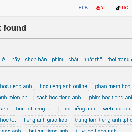
FB
YT
TIC
t found
iới
hãy
shop bán
phim
chất
nhất thế
thoi trang
hoc tieng anh
hoc tieng anh online
phan mem hoc 
anh mien phi
sach hoc tieng anh
phim hoc tieng an
 web
học tot tieng anh
học tiếng anh
web hoc onl
hoc tot
tieng anh giao tiep
trung tam tieng anh tph
tieng anh
bai hat tieng anh
tu vung tieng anh