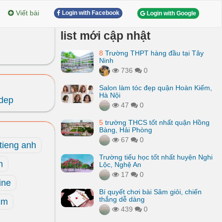
Viết bài
Login with Facebook
Login with Google
list mới cập nhật
8
Trường THPT hàng đầu tại Tây
Ninh
736
0
Salon làm tóc đẹp quận Hoàn Kiếm,
Hà Nội
 dep
47
0
5
trường THCS tốt nhất quận Hồng
Bàng, Hải Phòng
67
0
tieng anh
Trường tiểu học tốt nhất huyện Nghi
h
Lộc, Nghệ An
17
0
ine
Bí quyết chơi bài Sâm giỏi, chiến
thắng dễ dàng
cm
439
0