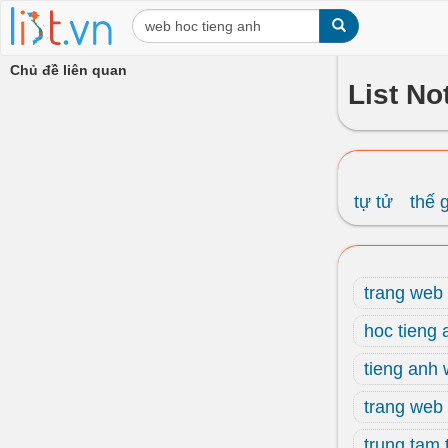
Chủ đề liên quan
List No
tự tử
thế g
trang web 
hoc tieng 
tieng anh
trang web 
trung tam 