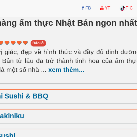
FB
YT
TIC
àng ẩm thực Nhật Bản ngon nhất
Báo lỗi
ị giác, đẹp về hình thức và đầy đủ dinh dưỡn
 Bản từ lâu đã trở thành tinh hoa của ẩm thực
à một số nhà
...
xem thêm...
i Sushi & BBQ
akiniku
Sushi