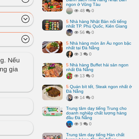
ngon ở Vũng Tàu
48
0
5
Nhà hàng Nhật Bản nổi tiếng
nhất TP. Phú Quốc, Kiên Giang
56
0
5
Nhà hàng món ăn Âu ngon bậc
nhất tại Đà Nẵng
3
0
g. Nếu
5
Nhà hàng Buffet hải sản ngon
ùng gia
nhất Đà Nẵng
13
0
5
Quán bít tết, Steak ngon nhất ở
Đà Nẵng
14
0
Trung tâm dạy tiếng Trung cho
doanh nghiệp chất lượng hàng
đầu Đà Nẵng
9
0
Trung tâm dạy tiếng Hàn chất