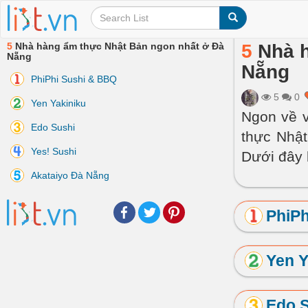
5
Nhà hàng ẩm thực Nhật Bản ngon nhất ở Đà
5
Nhà h
Nẵng
Nẵng
PhiPhi Sushi & BBQ
5
0
Yen Yakiniku
Ngon về v
Edo Sushi
thực Nhật
Yes! Sushi
Dưới đây l
Akataiyo Đà Nẵng
Facebook
Twitter
Pinterest
PhiPh
Yen Y
Edo 