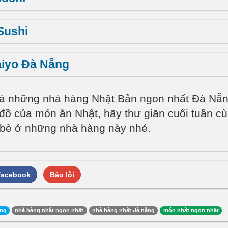
Sushi
aiyo Đà Nẵng
là những nhà hàng Nhật Bản ngon nhất Đà Nẵn
́n đồ của món ăn Nhật, hãy thư giãn cuối tuần c
 bè ở những nhà hàng này nhé.
 facebook
Báo lỗi
ẵng
nhà hàng nhật ngon nhất
nhà hàng nhật đà nẵng
món nhật ngon nhất