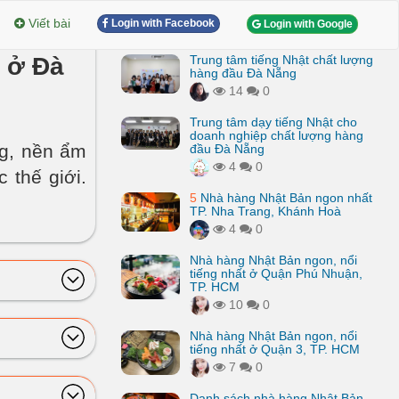
Viết bài
Login with Facebook
Login with Google
 ở Đà
Trung tâm tiếng Nhật chất lượng
hàng đầu Đà Nẵng
14
0
Trung tâm dạy tiếng Nhật cho
doanh nghiệp chất lượng hàng
g, nền ẩm
đầu Đà Nẵng
4
0
 thế giới.
5
Nhà hàng Nhật Bản ngon nhất
TP. Nha Trang, Khánh Hoà
4
0
Nhà hàng Nhật Bản ngon, nổi
tiếng nhất ở Quận Phú Nhuận,
TP. HCM
10
0
Nhà hàng Nhật Bản ngon, nổi
tiếng nhất ở Quận 3, TP. HCM
7
0
Danh sách nhà hàng Nhật Bản