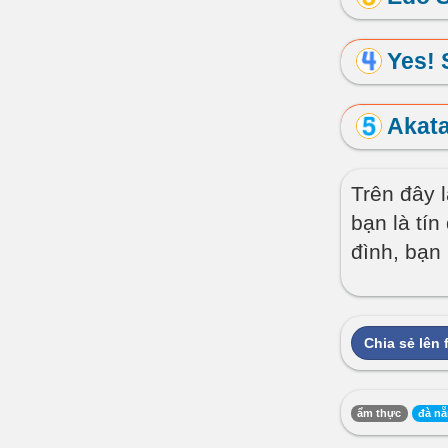
Yes! 
Akat
Trên đây 
bạn là ti
đình, bạn
Chia sẻ lên
ẩm thực
đà n