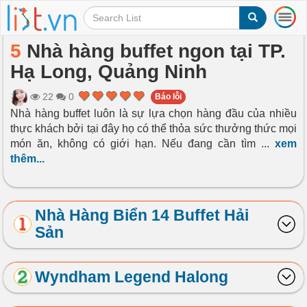
T
o
g
5
Nhà hàng buffet ngon tại TP.
g
Hạ Long, Quảng Ninh
l
e
n
22
0
Báo lỗi
a
Nhà hàng buffet luôn là sự lựa chọn hàng đầu của nhiều
v
thực khách bởi tại đây họ có thể thỏa sức thưởng thức mọi
i
món ăn, không có giới hạn. Nếu đang cần tìm
...
xem
g
thêm...
a
t
i
o
Nhà Hàng Biển 14 Buffet Hải
n
Sản
Wyndham Legend Halong