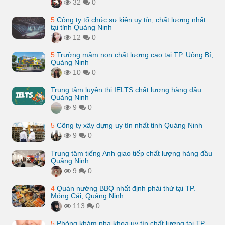
32
0
5
Công ty tổ chức sự kiện uy tín, chất lượng nhất
tại tỉnh Quảng Ninh
12
0
5
Trường mầm non chất lượng cao tại TP. Uông Bí,
Quảng Ninh
10
0
Trung tâm luyện thi IELTS chất lượng hàng đầu
Quảng Ninh
9
0
5
Công ty xây dựng uy tín nhất tỉnh Quảng Ninh
9
0
Trung tâm tiếng Anh giao tiếp chất lượng hàng đầu
Quảng Ninh
9
0
4
Quán nướng BBQ nhất định phải thử tại TP.
Móng Cái, Quảng Ninh
113
0
5
Phòng khám nha khoa uy tín chất lượng tại TP.