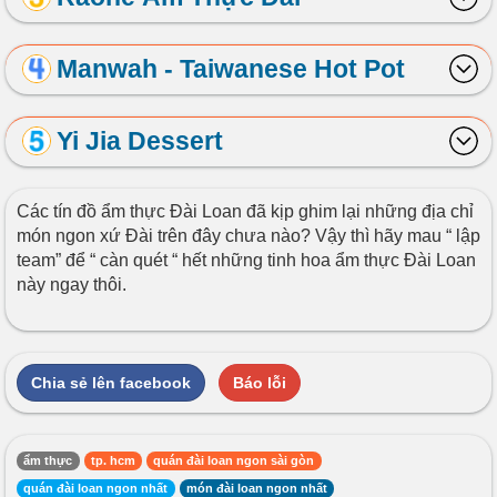
Manwah - Taiwanese Hot Pot
Yi Jia Dessert
Các tín đồ ẩm thực Đài Loan đã kịp ghim lại những địa chỉ
món ngon xứ Đài trên đây chưa nào? Vậy thì hãy mau “ lập
team” để “ càn quét “ hết những tinh hoa ẩm thực Đài Loan
này ngay thôi.
Chia sẻ lên facebook
Báo lỗi
ẩm thực
tp. hcm
quán đài loan ngon sài gòn
quán đài loan ngon nhất
món đài loan ngon nhất