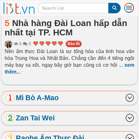
T
o
g
5
Nhà hàng Đài Loan hấp dẫn
g
nhất tại TP. HCM
l
e
n
5
0
Báo lỗi
a
Nền ẩm thực Đài Loan là sự tổng hòa của tinh hoa văn
v
hóa Trung Hoa và Nhật Bản. Chẳng cần đến 4 tiếng ngồi
i
máy bay xa xôi, ngay bây giờ bạn cũng có cơ hội
...
xem
g
thêm...
a
t
i
o
Mì Bò A-Mao
n
Zan Tai Wei
Raohe Ẩm Thực Đài