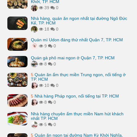
Khởi, TP. HCM
39
0
Nhà hàng, quán ăn ngon nhất tại đường Ngô Đức
Kế, TP. HCM
18
0
Quán mì Udon đáng thử nhất Quận 7, TP. HCM
9
0
Quán gà phô mai ngon ở Quận 7, TP. HCM
8
0
5
Quán ăn ẩm thực miền Trung ngon, nổi tiếng ở
TP. HCM
10
0
5
Nhà hàng Pháp ngon, nổi tiếng tại TP. HCM
8
0
Nhà hàng chuyên ẩm thực miền Nam hút khách
nhất TP. HCM
5
0
5
Quán ăn ngon tại đường Nam Kỳ Khởi Nghĩa,