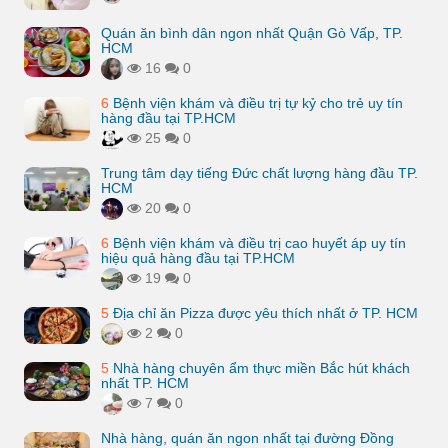
Quán ăn bình dân ngon nhất Quận Gò Vấp, TP.
HCM
16
0
6
Bệnh viện khám và điều trị tự kỷ cho trẻ uy tín
hàng đầu tại TP.HCM
25
0
Trung tâm dạy tiếng Đức chất lượng hàng đầu TP.
HCM
20
0
6
Bệnh viện khám và điều trị cao huyết áp uy tín
hiệu quả hàng đầu tại TP.HCM
19
0
5
Địa chỉ ăn Pizza được yêu thích nhất ở TP. HCM
2
0
5
Nhà hàng chuyên ẩm thực miền Bắc hút khách
nhất TP. HCM
7
0
Nhà hàng, quán ăn ngon nhất tại đường Đồng