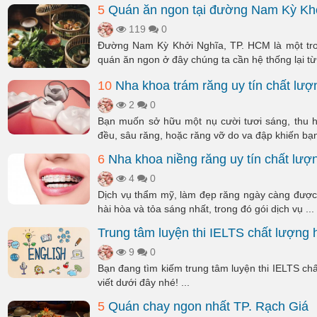
5
Quán ăn ngon tại đường Nam Kỳ Kh
119
0
Đường Nam Kỳ Khởi Nghĩa, TP. HCM là một tr
quán ăn ngon ở đây chúng ta cần hệ thống lại từ
10
Nha khoa trám răng uy tín chất lượn
2
0
Bạn muốn sở hữu một nụ cười tươi sáng, thu 
đều, sâu răng, hoặc răng vỡ do va đập khiến bạn
6
Nha khoa niềng răng uy tín chất lượ
4
0
Dịch vụ thẩm mỹ, làm đẹp răng ngày càng được 
hài hòa và tỏa sáng nhất, trong đó gói dịch vụ ...
Trung tâm luyện thi IELTS chất lượng
9
0
Bạn đang tìm kiếm trung tâm luyện thi IELTS ch
viết dưới đây nhé! ...
5
Quán chay ngon nhất TP. Rạch Giá