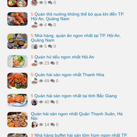
5
0
5
Quán thịt nướng không thể bỏ qua khi đến TP.
Hội An, Quảng Nam
4
0
5
Nhà hàng, quán ăn ngon nhất tại TP. Hội An,
Quảng Nam
5
0
5
Quán hủ tiếu ngon nhất Hội An
23
0
5
Quán hải sản ngon nhất Thanh Hóa
49
0
5
Quán hải sản ngon nhất tại tỉnh Bắc Giang
40
0
Quán hải sản ngon nhất Quận Thanh Xuân, Hà
Nội
14
0
9
Nhà hàng buffet hải sản tôm hùm ngon nhất TP.