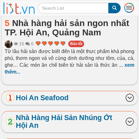
T
o
g
5
Nhà hàng hải sản ngon nhất
g
TP. Hội An, Quảng Nam
l
e
n
15
0
Báo lỗi
a
Từ lâu hải sản được biết đến là một thực phẩm khá phong
v
phú, thơm ngon và vô cùng dinh dưỡng như tôm, của, cá,
i
ghẹ… Các món ăn chế biến từ hải sản là thức ăn
...
xem
g
thêm...
a
t
i
o
Hoi An Seafood
n
Nhà Hàng Hải Sản Nhúng Ớt
Hội An