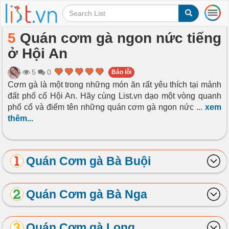
T
o
g
5
Quán cơm gà ngon nức tiếng
g
ở Hội An
l
e
n
5
0
Báo lỗi
a
Cơm gà là một trong những món ăn rất yêu thích tại mảnh
v
đất phố cổ Hội An. Hãy cùng List.vn dạo một vòng quanh
i
phố cổ và điểm tên những quán cơm gà ngon nức
...
xem
g
thêm...
a
t
i
o
Quán Cơm gà Bà Buội
n
Quán Cơm gà Bà Nga
Quán Cơm gà Long