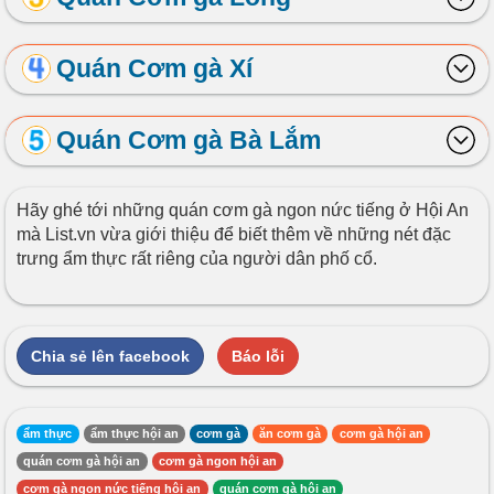
Quán Cơm gà Xí
Quán Cơm gà Bà Lắm
Hãy ghé tới những quán cơm gà ngon nức tiếng ở Hội An
mà List.vn vừa giới thiệu để biết thêm về những nét đặc
trưng ẩm thực rất riêng của người dân phố cổ.
Chia sẻ lên facebook
Báo lỗi
ẩm thực
ẩm thực hội an
cơm gà
ăn cơm gà
cơm gà hội an
quán cơm gà hội an
cơm gà ngon hội an
cơm gà ngon nức tiếng hội an
quán cơm gà hội an