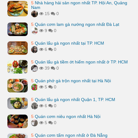
5
Nhà hàng hải sản ngon nhất TP. Hội An, Quảng
Nam
15
0
5
Quán cơm lam gà nướng ngon nhất Đà Lạt
9
0
5
Quán lẩu gà ngon nhất tại TP. HCM
6
0
5
Quán lẩu gà tiềm ớt hiểm ngon nhất ở TP. HCM
39
0
5
Quán phở gà trộn ngon nhất tại Hà Nội
5
0
5
Quán lẩu gà ngon nhất Quận 1, TP. HCM
6
0
5
Quán cơm niêu ngon nhất Hà Nội
5
0
5
Quán cơm tấm ngon nhất ở Đà Nẵng