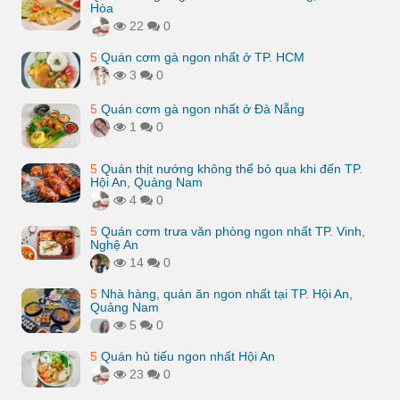
Hòa
22
0
5
Quán cơm gà ngon nhất ở TP. HCM
3
0
5
Quán cơm gà ngon nhất ở Đà Nẵng
1
0
5
Quán thịt nướng không thể bỏ qua khi đến TP.
Hội An, Quảng Nam
4
0
5
Quán cơm trưa văn phòng ngon nhất TP. Vinh,
Nghệ An
14
0
5
Nhà hàng, quán ăn ngon nhất tại TP. Hội An,
Quảng Nam
5
0
5
Quán hủ tiếu ngon nhất Hội An
23
0