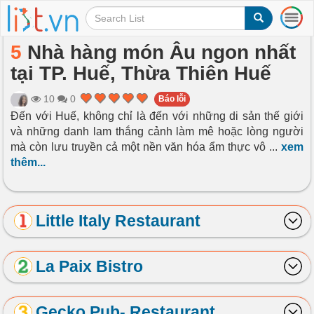
T
o
g
5
Nhà hàng món Âu ngon nhất
g
tại TP. Huế, Thừa Thiên Huế
l
e
n
10
0
Báo lỗi
a
Đến với Huế, không chỉ là đến với những di sản thế giới
v
và những danh lam thắng cảnh làm mê hoặc lòng người
i
mà còn lưu truyền cả một nền văn hóa ẩm thực vô
...
xem
g
thêm...
a
t
i
o
Little Italy Restaurant
n
La Paix Bistro
Gecko Pub- Restaurant