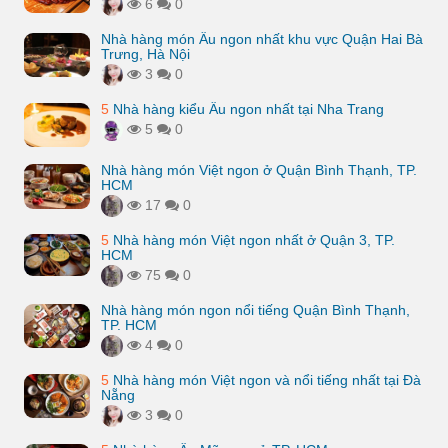
6
0
Nhà hàng món Âu ngon nhất khu vực Quận Hai Bà
Trưng, Hà Nội
3
0
5
Nhà hàng kiểu Âu ngon nhất tại Nha Trang
5
0
Nhà hàng món Việt ngon ở Quận Bình Thạnh, TP.
HCM
17
0
5
Nhà hàng món Việt ngon nhất ở Quận 3, TP.
HCM
75
0
Nhà hàng món ngon nổi tiếng Quận Bình Thạnh,
TP. HCM
4
0
5
Nhà hàng món Việt ngon và nổi tiếng nhất tại Đà
Nẵng
3
0