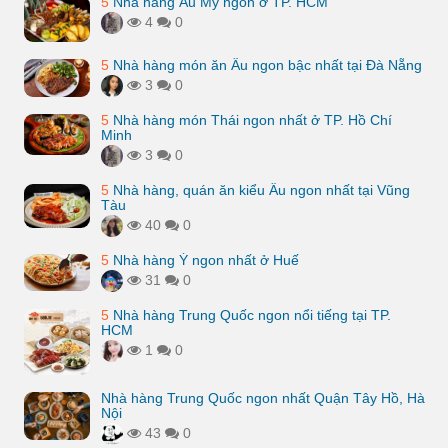
5
Nhà hàng Âu Mỹ ngon ở TP. HCM
4
0
5
Nhà hàng món ăn Âu ngon bậc nhất tại Đà Nẵng
3
0
5
Nhà hàng món Thái ngon nhất ở TP. Hồ Chí
Minh
3
0
5
Nhà hàng, quán ăn kiểu Âu ngon nhất tại Vũng
Tàu
40
0
5
Nhà hàng Ý ngon nhất ở Huế
31
0
5
Nhà hàng Trung Quốc ngon nổi tiếng tại TP.
HCM
1
0
Nhà hàng Trung Quốc ngon nhất Quận Tây Hồ, Hà
Nội
43
0