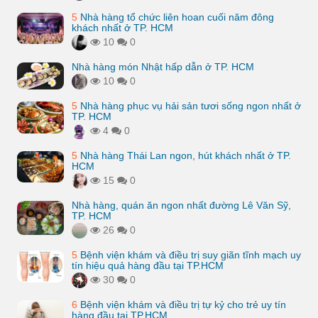
5
Nhà hàng tổ chức liên hoan cuối năm đông
khách nhất ở TP. HCM
10
0
Nhà hàng món Nhật hấp dẫn ở TP. HCM
10
0
5
Nhà hàng phục vụ hải sản tươi sống ngon nhất ở
TP. HCM
4
0
5
Nhà hàng Thái Lan ngon, hút khách nhất ở TP.
HCM
15
0
Nhà hàng, quán ăn ngon nhất đường Lê Văn Sỹ,
TP. HCM
26
0
5
Bệnh viện khám và điều trị suy giãn tĩnh mạch uy
tín hiệu quả hàng đầu tại TP.HCM
30
0
6
Bệnh viện khám và điều trị tự kỷ cho trẻ uy tín
hàng đầu tại TP.HCM