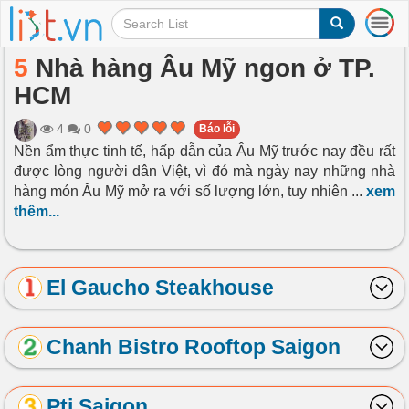
T
o
g
5
Nhà hàng Âu Mỹ ngon ở TP.
g
HCM
l
e
n
4
0
Báo lỗi
a
Nền ẩm thực tinh tế, hấp dẫn của Âu Mỹ trước nay đều rất
v
được lòng người dân Việt, vì đó mà ngày nay những nhà
i
hàng món Âu Mỹ mở ra với số lượng lớn, tuy nhiên
...
xem
g
thêm...
a
t
i
o
El Gaucho Steakhouse
n
Chanh Bistro Rooftop Saigon
Pti Saigon