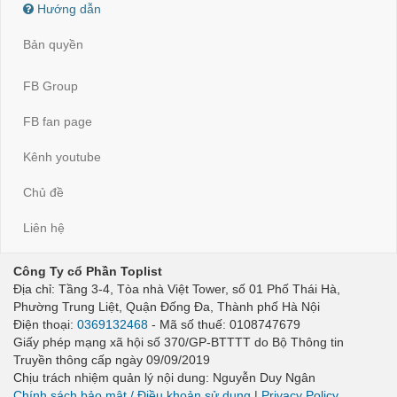
Hướng dẫn
Bản quyền
FB Group
FB fan page
Kênh youtube
Chủ đề
Liên hệ
Công Ty cổ Phần Toplist
Địa chỉ: Tầng 3-4, Tòa nhà Việt Tower, số 01 Phố Thái Hà,
Phường Trung Liệt, Quận Đống Đa, Thành phố Hà Nội
Điện thoại:
0369132468
- Mã số thuế: 0108747679
Giấy phép mạng xã hội số 370/GP-BTTTT do Bộ Thông tin
Truyền thông cấp ngày 09/09/2019
Chịu trách nhiệm quản lý nội dung: Nguyễn Duy Ngân
Chính sách bảo mật / Điều khoản sử dụng
|
Privacy Policy