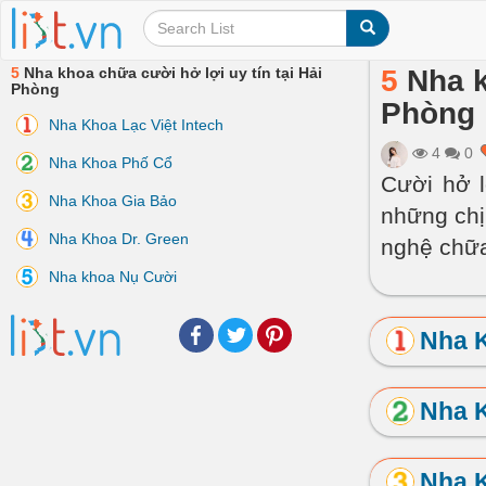
5
Nha khoa chữa cười hở lợi uy tín tại Hải
5
Nha k
Phòng
Phòng
Nha Khoa Lạc Việt Intech
4
0
Nha Khoa Phố Cổ
Cười hở l
Nha Khoa Gia Bảo
những chị
Nha Khoa Dr. Green
nghệ chữa
Nha khoa Nụ Cười
Facebook
Twitter
Pinterest
Nha K
Nha 
Nha 