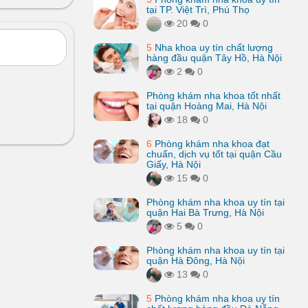
tại TP. Việt Trì, Phú Thọ
20
0
5
Nha khoa uy tín chất lượng
hàng đầu quận Tây Hồ, Hà Nội
2
0
Phòng khám nha khoa tốt nhất
tại quận Hoàng Mai, Hà Nội
18
0
6
Phòng khám nha khoa đạt
chuẩn, dịch vụ tốt tại quận Cầu
Giấy, Hà Nội
15
0
Phòng khám nha khoa uy tín tại
quận Hai Bà Trưng, Hà Nội
5
0
Phòng khám nha khoa uy tín tại
quận Hà Đông, Hà Nội
13
0
5
Phòng khám nha khoa uy tín