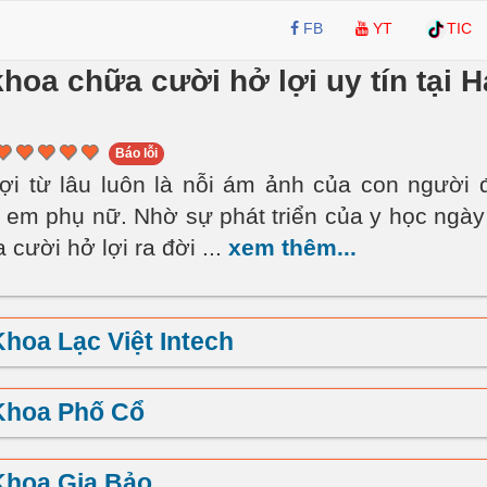
FB
YT
TIC
hoa chữa cười hở lợi uy tín tại H
Báo lỗi
ợi từ lâu luôn là nỗi ám ảnh của con người đ
 em phụ nữ. Nhờ sự phát triển của y học ngày
 cười hở lợi ra đời
...
xem thêm...
hoa Lạc Việt Intech
Khoa Phố Cổ
Khoa Gia Bảo