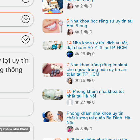
2
0
5
Nha khoa bọc răng sứ uy tín tại
Hải Phòng
1
0
14
Nha khoa uy tín, dịch vụ tốt,
đạt chuẩn Sở Y tế tại TP. HCM
29
0
lợi uy tín
7
Nha khoa trồng răng Implant
ng thông
cho người trung niên uy tín an
toàn tại TP HCM
15
0
10
Phòng khám nha khoa tốt
nhất tại Hà Nội
27
0
Phòng khám nha khoa uy tín
chất lượng tại quận Ba Đình, Hà
Nội
8
0
g khám nha khoa
5
Phòng khám nha khoa uy tín