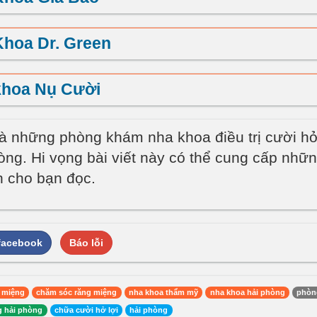
hoa Dr. Green
khoa Nụ Cười
là những phòng khám nha khoa điều trị cười hở 
hòng. Hi vọng bài viết này có thể cung cấp nhữ
h cho bạn đọc.
 facebook
Báo lỗi
 miệng
chăm sóc răng miệng
nha khoa thẩm mỹ
nha khoa hải phòng
phòn
 hải phòng
chữa cười hở lợi
hải phòng