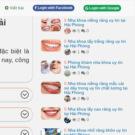
Viết bài
Login with Facebook
Login with Google
ải
5
Nha khoa niềng răng uy tín tại
Hải Phòng
5
0
5
Nha khoa tẩy trắng răng uy tín
tại Hải Phòng
ặc biệt là
1
0
 nay, công
5
Phòng khám nha khoa uy tín
tại Hải Phòng
3
0
5
Nha khoa niềng răng mắc cài
sứ dây trong uy tín chất lượng tại
Hải Phòng
2
0
5
Nha khoa lấy cao răng uy tín
tại Hải Phòng
2
0
5
Nha khoa nhổ răng khôn uy tín
tại Hải Phòng