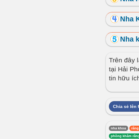
Nha K
Nha 
Trên đây 
tại Hải P
tin hữu íc
Chia sẻ lên
nha khoa
răng
phòng khám răng